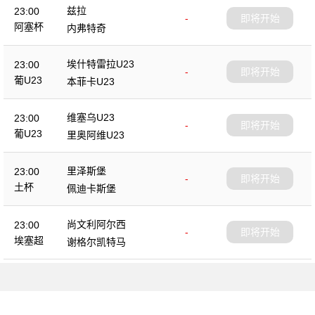
兹拉
23:00
-
即将开始
阿塞杯
内弗特奇
埃什特雷拉U23
23:00
-
即将开始
葡U23
本菲卡U23
维塞乌U23
23:00
-
即将开始
葡U23
里奥阿维U23
里泽斯堡
23:00
-
即将开始
土杯
佩迪卡斯堡
尚文利阿尔西
23:00
-
即将开始
埃塞超
谢格尔凯特马