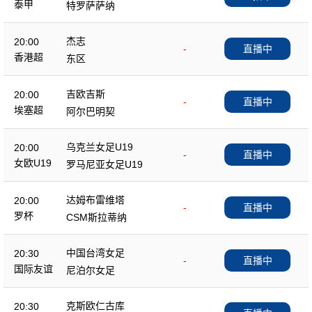
泰甲
特罗萨萨纳
杰志
20:00
-
直播中
香港超
东区
吉欧吉斯
20:00
-
直播中
埃塞超
阿尔巴明契
乌克兰女足U19
20:00
-
直播中
女欧U19
罗马尼亚女足U19
达姆布雷维塔
20:00
-
直播中
罗杯
CSM斯拉蒂纳
中国台湾女足
20:30
-
直播中
国际友谊
尼泊尔女足
克斯欧仁古库
20:30