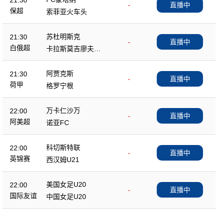
21:30
-
直播中
保超
索菲亚火车头
苏杜明斯克
21:30
-
直播中
白俄超
卡拉斯莫吉廖夫B
队
阿贾克斯
21:30
-
直播中
荷甲
格罗宁根
万卡仁沙万
22:00
-
直播中
阿美超
诺亚FC
科切斯特联
22:00
-
直播中
英锦赛
西汉姆U21
美国女足U20
22:00
-
直播中
国际友谊
中国女足U20