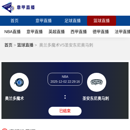
首页
意甲直播
足球直播
篮球直播
NBA直播
意甲直播
英超直播
西甲直播
德甲直播
法甲直
首页
>
篮球直播
>
奥兰多魔术VS圣安东尼奥马刺
NBA
2025-12-02 22:29:16
:
奥兰多魔术
圣安东尼奥马