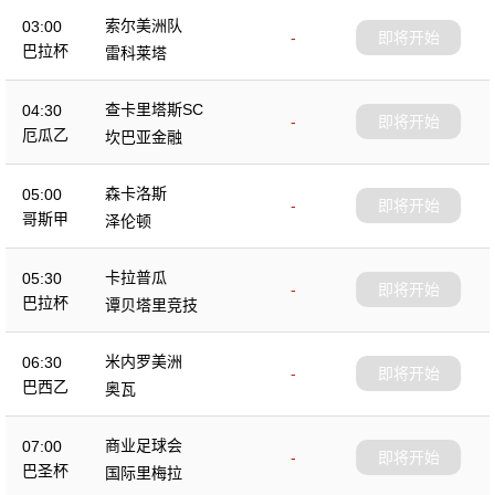
索尔美洲队
03:00
-
即将开始
巴拉杯
雷科莱塔
查卡里塔斯SC
04:30
-
即将开始
厄瓜乙
坎巴亚金融
森卡洛斯
05:00
-
即将开始
哥斯甲
泽伦顿
卡拉普瓜
05:30
-
即将开始
巴拉杯
谭贝塔里竞技
米内罗美洲
06:30
-
即将开始
巴西乙
奥瓦
商业足球会
07:00
-
即将开始
巴圣杯
国际里梅拉