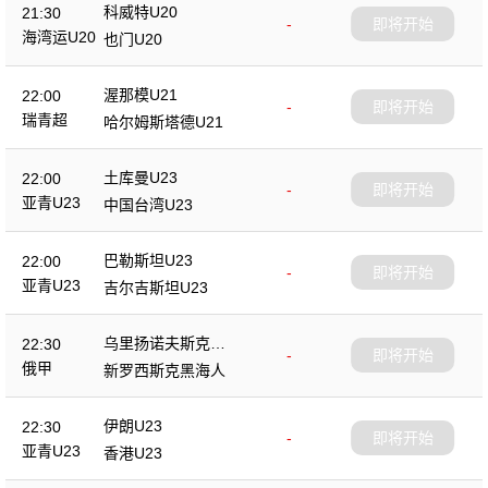
科威特U20
21:30
-
即将开始
海湾运U20
也门U20
渥那模U21
22:00
-
即将开始
瑞青超
哈尔姆斯塔德U21
土库曼U23
22:00
-
即将开始
亚青U23
中国台湾U23
巴勒斯坦U23
22:00
-
即将开始
亚青U23
吉尔吉斯坦U23
乌里扬诺夫斯克伏
22:30
-
即将开始
尔加
俄甲
新罗西斯克黑海人
伊朗U23
22:30
-
即将开始
亚青U23
香港U23