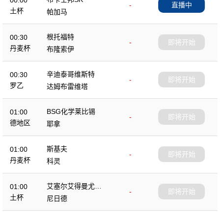
00:00
-
直播中
土杯
帕加马
根托福特
00:30
-
即将开始
丹麦杯
布隆索伊
辛迪泰哥维斯特
00:30
-
即将开始
罗乙
达姆布雷维塔
BSG化学莱比锡
01:00
-
即将开始
德地区
耶拿
斯基夫
01:00
-
即将开始
丹麦杯
科灵
艾塞尔艾得曼尤尔
01:00
-
即将开始
杜
土杯
尼日德