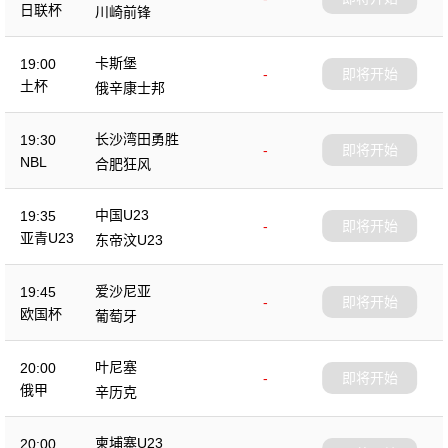
日联杯
川崎前锋
卡斯堡
19:00
-
即将开始
土杯
俄辛康士邦
长沙湾田勇胜
19:30
-
即将开始
NBL
合肥狂风
中国U23
19:35
-
即将开始
亚青U23
东帝汶U23
爱沙尼亚
19:45
-
即将开始
欧国杯
葡萄牙
叶尼塞
20:00
-
即将开始
俄甲
辛历克
柬埔寨U23
20:00