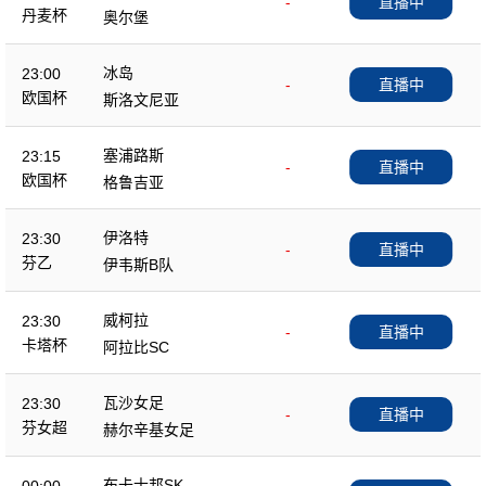
-
直播中
丹麦杯
奥尔堡
冰岛
23:00
-
直播中
欧国杯
斯洛文尼亚
塞浦路斯
23:15
-
直播中
欧国杯
格鲁吉亚
伊洛特
23:30
-
直播中
芬乙
伊韦斯B队
威柯拉
23:30
-
直播中
卡塔杯
阿拉比SC
瓦沙女足
23:30
-
直播中
芬女超
赫尔辛基女足
布卡士邦SK