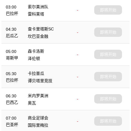
索尔美洲队
03:00
-
即将开始
巴拉杯
雷科莱塔
查卡里塔斯SC
04:30
-
即将开始
厄瓜乙
坎巴亚金融
森卡洛斯
05:00
-
即将开始
哥斯甲
泽伦顿
卡拉普瓜
05:30
-
即将开始
巴拉杯
谭贝塔里竞技
米内罗美洲
06:30
-
即将开始
巴西乙
奥瓦
商业足球会
07:00
-
即将开始
巴圣杯
国际里梅拉