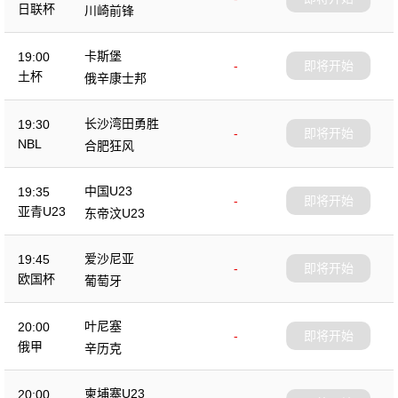
日联杯
川崎前锋
卡斯堡
19:00
-
即将开始
土杯
俄辛康士邦
长沙湾田勇胜
19:30
-
即将开始
NBL
合肥狂风
中国U23
19:35
-
即将开始
亚青U23
东帝汶U23
爱沙尼亚
19:45
-
即将开始
欧国杯
葡萄牙
叶尼塞
20:00
-
即将开始
俄甲
辛历克
柬埔寨U23
20:00