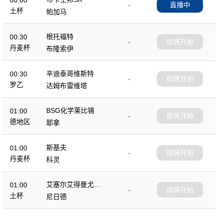
00:00
-
直播中
土杯
帕加马
根托福特
00:30
-
即将开始
丹麦杯
布隆索伊
辛迪泰哥维斯特
00:30
-
即将开始
罗乙
达姆布雷维塔
BSG化学莱比锡
01:00
-
即将开始
德地区
耶拿
斯基夫
01:00
-
即将开始
丹麦杯
科灵
艾塞尔艾得曼尤尔
01:00
-
即将开始
杜
土杯
尼日德