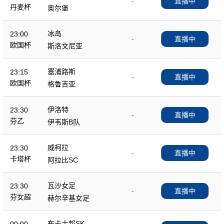
-
直播中
丹麦杯
奥尔堡
冰岛
23:00
-
直播中
欧国杯
斯洛文尼亚
塞浦路斯
23:15
-
直播中
欧国杯
格鲁吉亚
伊洛特
23:30
-
直播中
芬乙
伊韦斯B队
威柯拉
23:30
-
直播中
卡塔杯
阿拉比SC
瓦沙女足
23:30
-
直播中
芬女超
赫尔辛基女足
布卡士邦SK