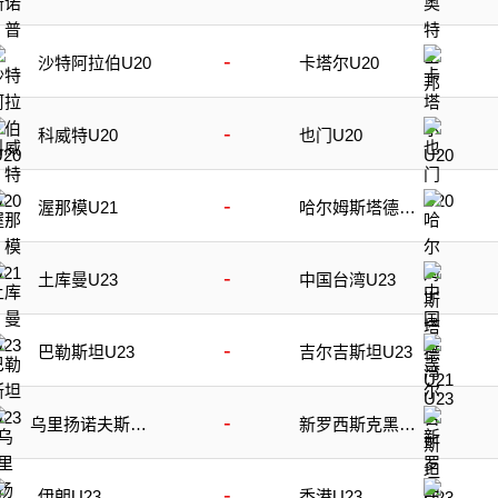
-
沙特阿拉伯U20
卡塔尔U20
-
科威特U20
也门U20
-
渥那模U21
哈尔姆斯塔德U2
1
-
土库曼U23
中国台湾U23
-
巴勒斯坦U23
吉尔吉斯坦U23
-
乌里扬诺夫斯克
新罗西斯克黑海
伏尔加
人
-
伊朗U23
香港U23