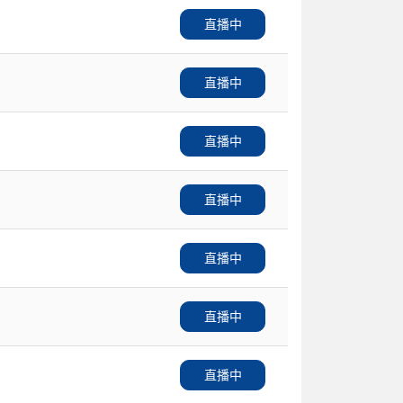
直播中
直播中
直播中
直播中
直播中
直播中
直播中