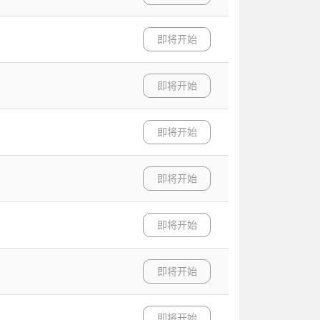
即将开始
即将开始
即将开始
即将开始
即将开始
即将开始
即将开始