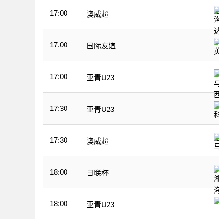
17:00
澳威超
17:00
国际友谊
17:00
亚青U23
17:30
亚青U23
17:30
澳威超
18:00
日联杯
18:00
亚青U23