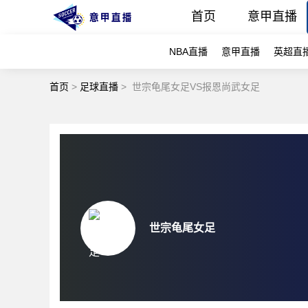
首页
意甲直播
NBA直播
意甲直播
英超直
首页
>
足球直播
>
世宗龟尾女足VS报恩尚武女足
世宗龟尾女足