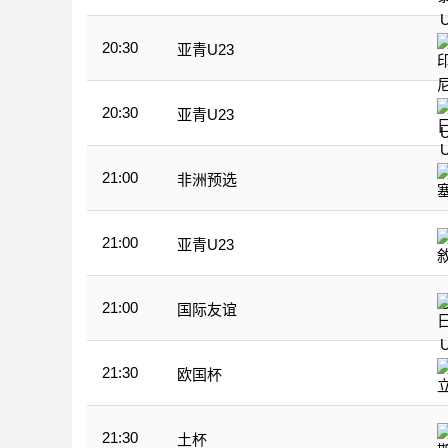
20:30
亚青U23
20:30
亚青U23
21:00
非洲预选
21:00
亚青U23
21:00
国际友谊
21:30
欧国杯
21:30
土杯