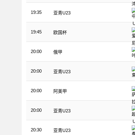
19:35
亚青U23
19:45
欧国杯
20:00
俄甲
20:00
亚青U23
20:00
阿美甲
20:00
亚青U23
20:30
亚青U23