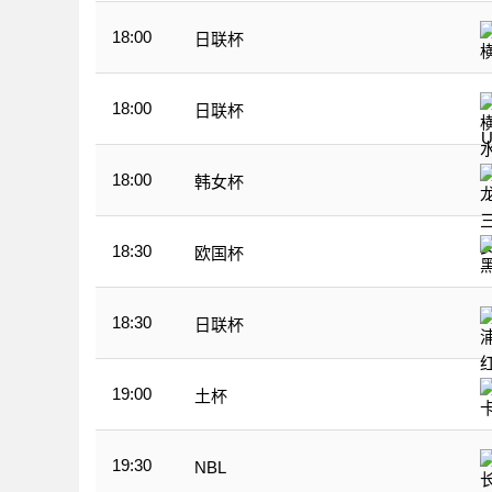
18:00
日联杯
18:00
日联杯
18:00
韩女杯
18:30
欧国杯
18:30
日联杯
19:00
土杯
19:30
NBL