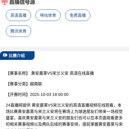
已结束
高清直播
咪咕体育
免费直播
腾讯体育
比赛介绍
【赛事名称】
黄安嘉莱VS宋兰义安 高清在线直播
【赛事分类】
越南联
【开赛时间】
2025-10-03 18:00:00
24直播网提供 黄安嘉莱VS宋兰义安的高清直播视频在线观看，本
场比赛黄安嘉莱与宋兰义安将在赛场上为球迷朋友们带来一场视觉
盛宴，喜欢黄安嘉莱与宋兰义安的朋友们也可以在本页面观看更多
的相关赛事视频以及两队后续的赛事安排，提前掌握黄安嘉莱与宋