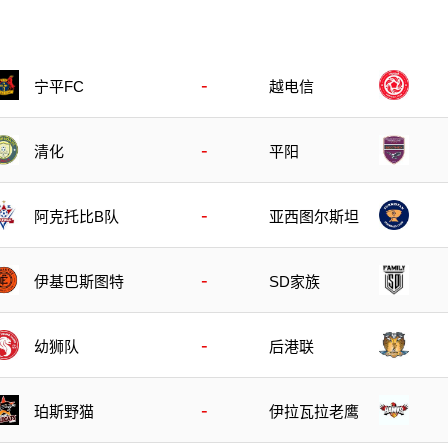
-
宁平FC
越电信
-
清化
平阳
-
阿克托比B队
亚西图尔斯坦
-
伊基巴斯图特
SD家族
-
幼狮队
后港联
-
珀斯野猫
伊拉瓦拉老鹰