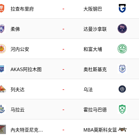
-
拉查布里府
大阪钢巴
-
柔佛
达曼沙拿联
-
河内公安
和富大埔
-
AKAS阿拉木图
奥杜斯基克
-
列夫达
乌法
-
马拉云
霍拉马巴德
-
內夫特亚尼克女
MBA莫斯科女篮
篮