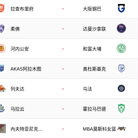
-
拉查布里府
大阪钢巴
-
柔佛
达曼沙拿联
-
河内公安
和富大埔
-
AKAS阿拉木图
奥杜斯基克
-
列夫达
乌法
-
马拉云
霍拉马巴德
-
內夫特亚尼克女
MBA莫斯科女篮
篮