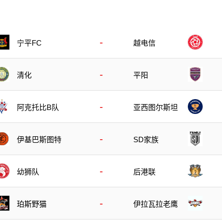
-
宁平FC
越电信
-
清化
平阳
-
阿克托比B队
亚西图尔斯坦
-
伊基巴斯图特
SD家族
-
幼狮队
后港联
-
珀斯野猫
伊拉瓦拉老鹰