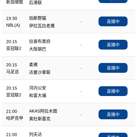
新加坡联
后港联
珀斯野猫
19:30
-
直播中
NBL(A)
伊拉瓦拉老鹰
拉查布里府
20:15
-
直播中
亚冠联2
大阪钢巴
柔佛
20:15
-
直播中
马足总
达曼沙拿联
河内公安
20:15
-
直播中
亚冠联2
和富大埔
AKAS阿拉木图
21:00
-
直播中
哈萨克甲
奥杜斯基克
列夫达
21:00