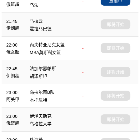
-
直播中
俄篮超
乌法
马拉云
21:45
-
即将开始
伊朗超
霍拉马巴德
內夫特亚尼克女篮
22:00
-
即将开始
俄女超
MBA莫斯科女篮
法加尔瑟帕斯
22:45
-
即将开始
伊朗超
胡泽斯坦
乌拉尔图B队
23:00
-
即将开始
阿美甲
本托尼特
伊泽夫斯克
23:00
-
即将开始
俄篮超
乌格拉大学
杜海勒