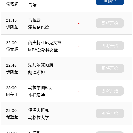
-
直播中
俄篮超
乌法
马拉云
21:45
-
即将开始
伊朗超
霍拉马巴德
內夫特亚尼克女篮
22:00
-
即将开始
俄女超
MBA莫斯科女篮
法加尔瑟帕斯
22:45
-
即将开始
伊朗超
胡泽斯坦
乌拉尔图B队
23:00
-
即将开始
阿美甲
本托尼特
伊泽夫斯克
23:00
-
即将开始
俄篮超
乌格拉大学
杜海勒