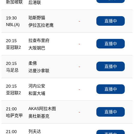
新加坡联
后港联
珀斯野猫
19:30
-
直播中
NBL(A)
伊拉瓦拉老鹰
拉查布里府
20:15
-
直播中
亚冠联2
大阪钢巴
柔佛
20:15
-
直播中
马足总
达曼沙拿联
河内公安
20:15
-
直播中
亚冠联2
和富大埔
AKAS阿拉木图
21:00
-
直播中
哈萨克甲
奥杜斯基克
列夫达
21:00