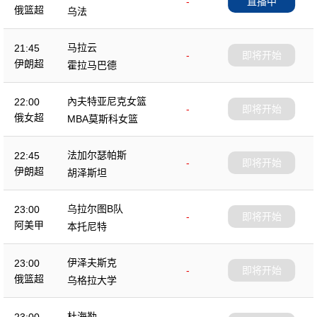
-
直播中
俄篮超
乌法
马拉云
21:45
-
即将开始
伊朗超
霍拉马巴德
內夫特亚尼克女篮
22:00
-
即将开始
俄女超
MBA莫斯科女篮
法加尔瑟帕斯
22:45
-
即将开始
伊朗超
胡泽斯坦
乌拉尔图B队
23:00
-
即将开始
阿美甲
本托尼特
伊泽夫斯克
23:00
-
即将开始
俄篮超
乌格拉大学
杜海勒