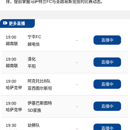
排，提前掌握马萨特兰FC与圣路易斯竞技的比赛动态。
更多直播
宁平FC
19:00
-
直播中
越南联
越电信
清化
19:00
-
直播中
越南联
平阳
阿克托比B队
19:00
-
直播中
哈萨克甲
亚西图尔斯坦
伊基巴斯图特
19:00
-
直播中
哈萨克甲
SD家族
幼狮队
19:30
-
直播中