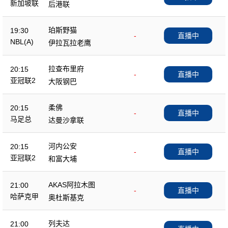
新加坡联
后港联
珀斯野猫
19:30
-
直播中
NBL(A)
伊拉瓦拉老鹰
拉查布里府
20:15
-
直播中
亚冠联2
大阪钢巴
柔佛
20:15
-
直播中
马足总
达曼沙拿联
河内公安
20:15
-
直播中
亚冠联2
和富大埔
AKAS阿拉木图
21:00
-
直播中
哈萨克甲
奥杜斯基克
列夫达
21:00