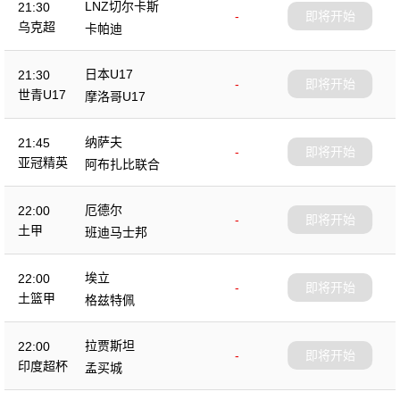
LNZ切尔卡斯
21:30
-
即将开始
乌克超
卡帕迪
日本U17
21:30
-
即将开始
世青U17
摩洛哥U17
纳萨夫
21:45
-
即将开始
亚冠精英
阿布扎比联合
厄德尔
22:00
-
即将开始
土甲
班迪马士邦
埃立
22:00
-
即将开始
土篮甲
格兹特佩
拉贾斯坦
22:00
-
即将开始
印度超杯
孟买城