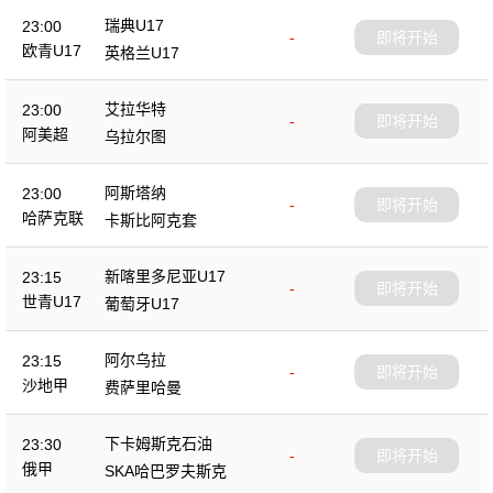
瑞典U17
23:00
-
即将开始
欧青U17
英格兰U17
艾拉华特
23:00
-
即将开始
阿美超
乌拉尔图
阿斯塔纳
23:00
-
即将开始
哈萨克联
卡斯比阿克套
新喀里多尼亚U17
23:15
-
即将开始
世青U17
葡萄牙U17
阿尔乌拉
23:15
-
即将开始
沙地甲
费萨里哈曼
下卡姆斯克石油
23:30
-
即将开始
俄甲
SKA哈巴罗夫斯克