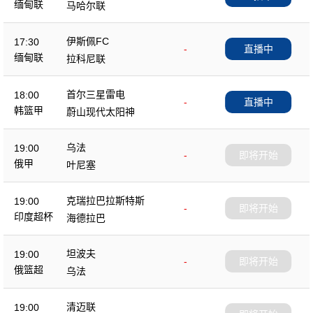
缅甸联
马哈尔联
伊斯佩FC
17:30
-
直播中
缅甸联
拉科尼联
首尔三星雷电
18:00
-
直播中
韩篮甲
蔚山现代太阳神
乌法
19:00
-
即将开始
俄甲
叶尼塞
克瑞拉巴拉斯特斯
19:00
-
即将开始
印度超杯
海德拉巴
坦波夫
19:00
-
即将开始
俄篮超
乌法
清迈联
19:00