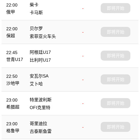
柴卡
22:00
-
即将开始
俄甲
卡马斯
贝尔罗
22:00
-
即将开始
保超
索菲亚火车头
阿根廷U17
22:45
-
即将开始
世青U17
比利时U17
安瓦尔SA
22:50
-
即将开始
沙地甲
艾卜哈
特里波利斯
23:00
-
即将开始
希腊超
OFI克里特
哥里迪拉
23:00
-
即将开始
格鲁甲
古泰斯鱼雷