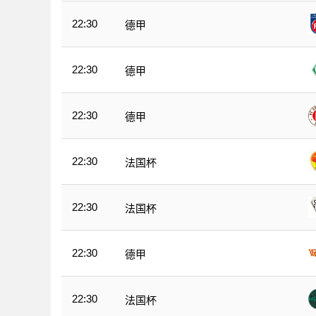
22:30
德甲
22:30
德甲
22:30
德甲
22:30
法国杯
22:30
法国杯
22:30
德甲
22:30
法国杯