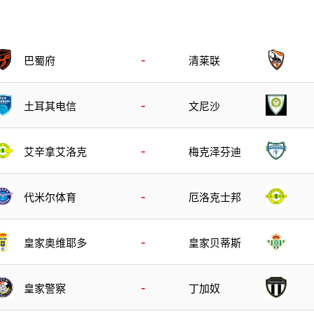
-
巴蜀府
清莱联
-
土耳其电信
文尼沙
-
艾辛拿艾洛克
梅克泽芬迪
-
代米尔体育
厄洛克士邦
-
皇家奥维耶多
皇家贝蒂斯
-
皇家警察
丁加奴