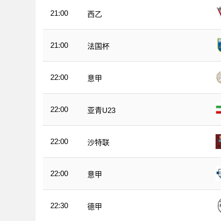
21:00
西乙
21:00
法国杯
22:00
意甲
22:00
亚青U23
22:00
沙特联
22:00
意甲
22:30
德甲