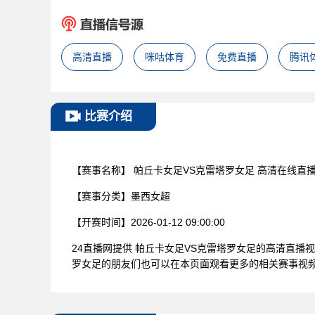
高清直播
咪咕体育
免费直播
腾讯
比赛介绍
【赛事名称】
帕丘卡女足VS克雷塔罗女足 高清在线直
【赛事分类】
墨西女超
【开赛时间】
2026-01-12 09:00:00
24直播网提供 帕丘卡女足VS克雷塔罗女足的高清直
罗女足的朋友们也可以在本页面观看更多的相关赛事视