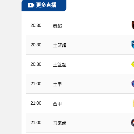
更多直播
20:30
泰超
20:30
土篮超
20:30
土篮超
21:00
土甲
21:00
西甲
21:00
马来超