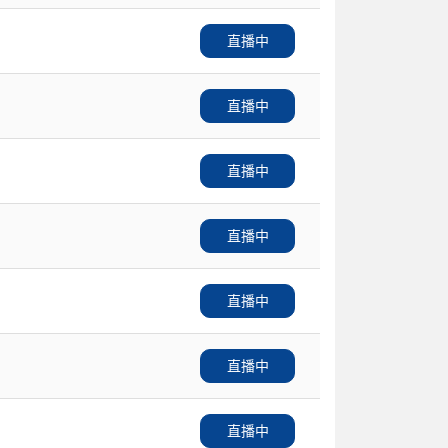
直播中
直播中
直播中
直播中
直播中
直播中
直播中