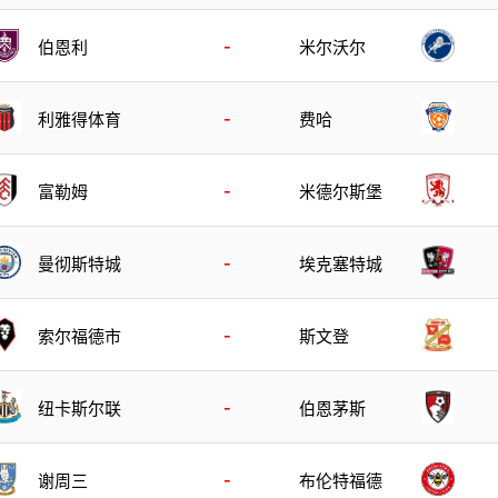
-
伯恩利
米尔沃尔
-
利雅得体育
费哈
-
富勒姆
米德尔斯堡
-
曼彻斯特城
埃克塞特城
-
索尔福德市
斯文登
-
纽卡斯尔联
伯恩茅斯
-
谢周三
布伦特福德