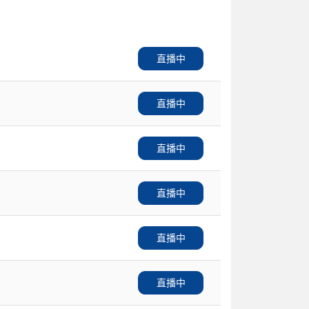
直播中
直播中
直播中
直播中
直播中
直播中