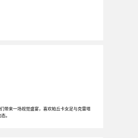
友们带来一场视觉盛宴，喜欢帕丘卡女足与克雷塔
动态。