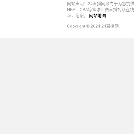
网站声明：24直播网致力于为您提
NBA、CBA等篮球比赛直播视频
理，谢谢。
网站地图
Copyright © 2024 24直播网