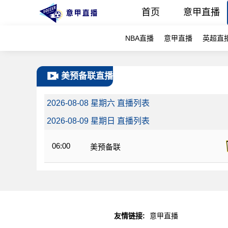
首页
意甲直播
NBA直播
意甲直播
英超直
美预备联直播
2026-08-08 星期六 直播列表
2026-08-09 星期日 直播列表
06:00
美预备联
友情链接:
意甲直播