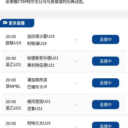
前掌握CSM特尔古日乌与奥雷迪的比赛动态。
更多直播
加拉塔沙雷U19
20:00
-
直播中
欧联U19
利物浦U19
哈德斯菲尔德U21
20:00
-
直播中
英乙U21
弗利特伍德U21
潘加南热浪
20:00
-
直播中
菲MPBL
巴塘坎卡卢
维冈竞技U21
20:00
-
直播中
英乙U21
克鲁U21
阿特兰大U19
20:00
-
直播中