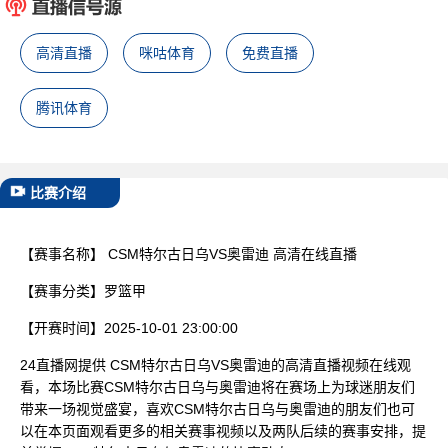
已结束
高清直播
咪咕体育
免费直播
腾讯体育
比赛介绍
【赛事名称】
CSM特尔古日乌VS奥雷迪 高清在线直播
【赛事分类】
罗篮甲
【开赛时间】
2025-10-01 23:00:00
24直播网提供 CSM特尔古日乌VS奥雷迪的高清直播视频在线观
看，本场比赛CSM特尔古日乌与奥雷迪将在赛场上为球迷朋友们
带来一场视觉盛宴，喜欢CSM特尔古日乌与奥雷迪的朋友们也可
以在本页面观看更多的相关赛事视频以及两队后续的赛事安排，提