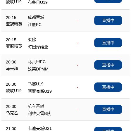
欧联U19
布鲁日U19
成都蓉城
20:15
-
直播中
亚冠精英
江原FC
柔佛
20:15
-
直播中
亚冠精英
町田泽维亚
马六甲FC
20:30
-
直播中
马来超
汶莱DPMM
马赛U19
20:30
-
直播中
欧联U19
阿贾克斯U19
机车基辅
20:30
-
直播中
乌克乙
利维贝雷B队
卡迪夫城U21
21:00