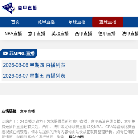
首页
意甲直播
足球直播
篮球直播
NBA直播
意甲直播
英超直播
西甲直播
德甲直播
法甲直
菲MPBL直播
2026-08-06 星期四 直播列表
2026-08-07 星期五 直播列表
友情链接:
意甲直播
网站声明：24直播网致力于为您提供最新的意甲直播，意甲高清在线直播，意甲免
费无插件直播还有英超、西甲、法甲等足球联赛直播以及NBA、CBA等篮球比赛直
播视频在线观看。但本站提供的所有内容均由站长从互联网整理所得，如有任何问
题请第一时间联系站长进行处理，谢谢。
网站地图