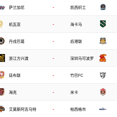
-
萨兰加尼
凯西织工
-
机瓦亚
海卡马
-
丹戎巴葛
后港联
-
浙江方兴渡
深圳马可波罗
-
廷布联
竹巴FC
-
海克
米卡
-
艾莫斯阿吉马特
帕西格市