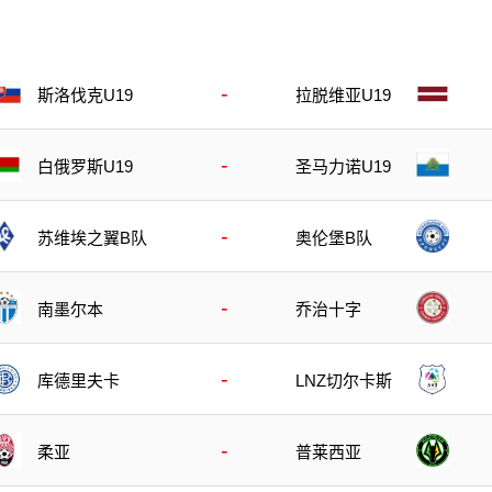
-
斯洛伐克U19
拉脱维亚U19
-
白俄罗斯U19
圣马力诺U19
-
苏维埃之翼B队
奥伦堡B队
-
南墨尔本
乔治十字
-
库德里夫卡
LNZ切尔卡斯
-
柔亚
普莱西亚