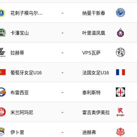
-
花刺子模乌尔根
纳曼干新春
奇
-
卡潘宝山
叶里温凤凰
-
拉赫蒂
VPS瓦萨
-
葡萄牙女足U16
法国女足U16
-
布雷西亚
泰利斯特
-
米兰阿玛尼
雷吉奥伊美拉
-
伊卜里
迪赫弗