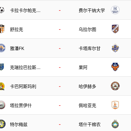
-
卡拉卡尔帕克斯
费尔干纳大学
坦FA
-
舒拉克
乌拉尔图
-
雅潘FK
卡塔库尔甘
-
克瑞拉巴拉斯特
果阿
斯
-
卡巴阿斯玛利
哈伊赫多
-
塔拉贾伊什
佩哈亚克
-
特尔梅兹
塔什干棉农