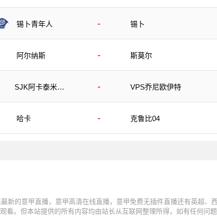
-
锡卜青年人
锡卜
-
阿尔纳斯
斯莫尔
-
SJK阿卡泰米阿
VPS乔尼欧伊特
B队
-
哈卡
克鲁比04
供最新的意甲直播，意甲高清在线直播，意甲免费无插件直播还有英超、
在线观看。但本站提供的所有内容均由站长从互联网整理所得，如有任何问