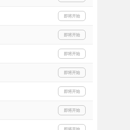
即将开始
即将开始
即将开始
即将开始
即将开始
即将开始
即将开始