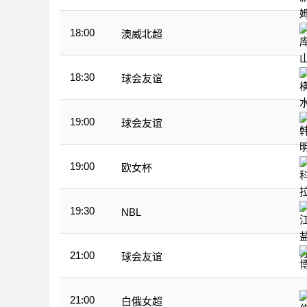
18:00
澳威北超
18:30
球会友谊
19:00
球会友谊
19:00
欧女杯
19:30
NBL
21:00
球会友谊
21:00
白俄女超