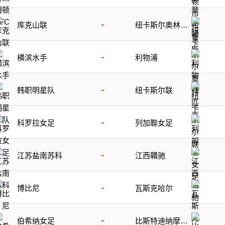
-
库克山联
纽卡斯尔奥林匹
克
-
横滨水手
利物浦
-
韩职明星队
纽卡斯尔联
-
科罗拉女足
列加聯女足
-
江苏盐南苏科
江西贛驰
-
博比尼
瓦斯克哈尔
-
伯希纳女足
比斯特迪纳摩女