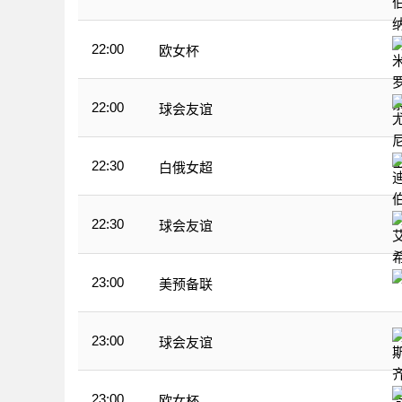
22:00
欧女杯
22:00
球会友谊
22:30
白俄女超
22:30
球会友谊
23:00
美预备联
23:00
球会友谊
23:00
欧女杯