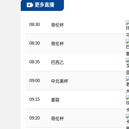
更多直播
08:30
哥伦杯
08:30
哥伦杯
08:35
巴西乙
09:00
中北美杯
09:15
墨联
09:20
哥伦杯