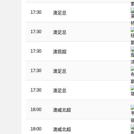
17:30
澳足总
17:30
澳足总
17:30
澳昆超
17:30
澳足总
17:30
澳足总
18:00
澳威北超
18:00
澳威北超