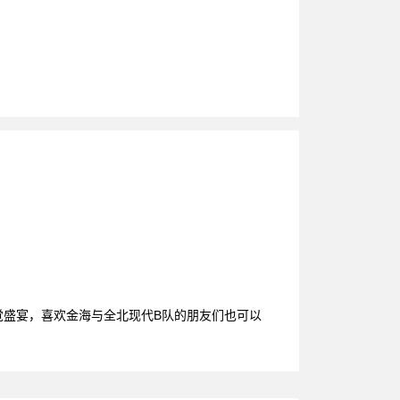
觉盛宴，喜欢金海与全北现代B队的朋友们也可以