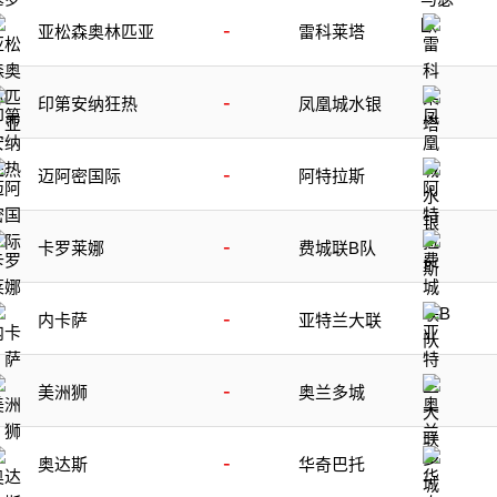
-
亚松森奥林匹亚
雷科莱塔
-
印第安纳狂热
凤凰城水银
-
迈阿密国际
阿特拉斯
-
卡罗莱娜
费城联B队
-
内卡萨
亚特兰大联
-
美洲狮
奥兰多城
-
奥达斯
华奇巴托