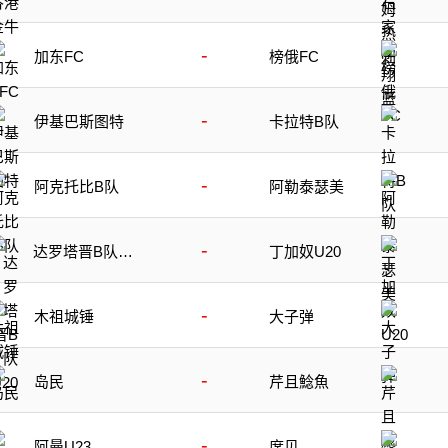
-
加东FC
榜俄FC
-
伊基巴斯图特
卡拉特B队
-
阿克托比B队
阿勒泰瑟美
-
达罗塔晋B队U2
丁加奴U20
0
-
木祖城锤
大子弹
-
岛民
芹且鯰魚
-
阿曼U23
席贝