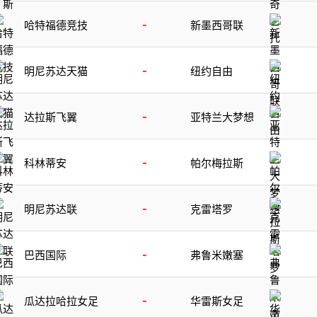
-
哈特福德竞技
新墨西哥联
-
明尼苏达天猫
纽约自由
-
达拉斯飞翼
亚特兰大梦想
-
科林蒂安
帕尔梅拉斯
-
明尼苏达联
克雷塔罗
-
巴西国际
弗鲁米嫩塞
-
瓜达拉哈拉女足
华雷斯女足