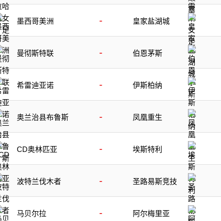
-
墨西哥美洲
皇家盐湖城
-
曼彻斯特联
伯恩茅斯
-
希雷迪亚诺
伊斯柏纳
-
奥兰治县布鲁斯
凤凰重生
-
CD奥林匹亚
埃斯特利
-
波特兰伐木者
圣路易斯竞技
-
马贝尔拉
阿尔梅里亚