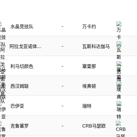
-
水晶竞技队
万卡约
-
阿拉戈亚诺体育
瓦斯科达伽马
队
-
利马切颜色
塞雷那
-
西汉姆联
埃弗顿
-
巴伊亚
瑞特
-
克鲁塞罗
CRB马瑟欧