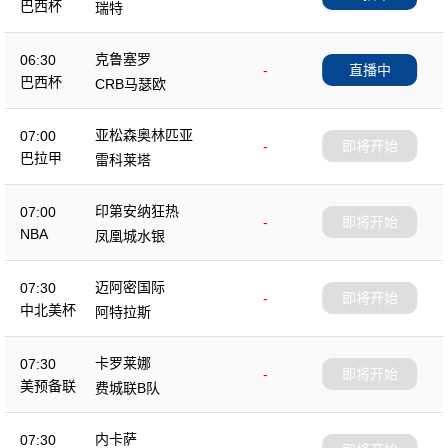
巴西杯
瑞特
克鲁塞罗
06:30
-
直播中
巴西杯
CRB马瑟欧
亚松森奥林匹亚
07:00
-
即将开始
巴拉甲
雷科莱塔
印第安纳狂热
07:00
-
即将开始
NBA
凤凰城水银
迈阿密国际
07:30
-
即将开始
中北美杯
阿特拉斯
卡罗莱娜
07:30
-
即将开始
美预备联
费城联B队
内卡萨
07:30