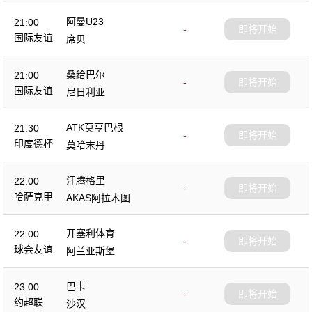
阿曼U23
21:00
-
即将开始
国际友谊
席贝
桑给巴尔
21:00
-
即将开始
国际友谊
尼日利亚
ATK莫亨巴根
21:30
-
即将开始
印度德杯
莫哈末丹
汗腾格里
22:00
-
即将开始
哈萨克甲
AKAS阿拉木图
开塞利体育
22:00
-
即将开始
球会友谊
阿兰亚斯堡
巴卡
23:00
-
即将开始
约超联
沙汉