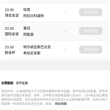
哈塔
23:30
-
即将开始
球会友谊
阿拉比科威特
莱切
23:30
-
即将开始
国际友谊
阿联酋
特尔纳瓦斯巴达克
23:30
-
即将开始
欧会杯
希伯尼安斯
友情链接:
意甲直播
网站声明：24直播网致力于为您提供最新的意甲直播，意甲高清在线直播，意甲免
费无插件直播还有英超、西甲、法甲等足球联赛直播以及NBA、CBA等篮球比赛直
播视频在线观看。但本站提供的所有内容均由站长从互联网整理所得，如有任何问
题请第一时间联系站长进行处理，谢谢。
网站地图