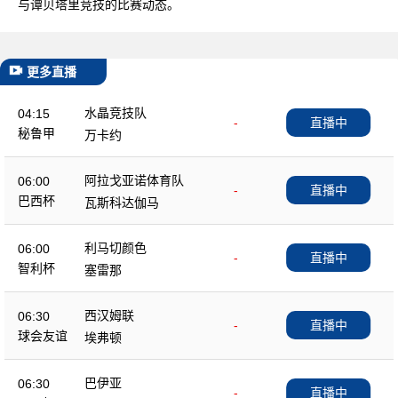
与谭贝塔里竞技的比赛动态。
更多直播
水晶竞技队
04:15
-
直播中
秘鲁甲
万卡约
阿拉戈亚诺体育队
06:00
-
直播中
巴西杯
瓦斯科达伽马
利马切颜色
06:00
-
直播中
智利杯
塞雷那
西汉姆联
06:30
-
直播中
球会友谊
埃弗顿
巴伊亚
06:30
-
直播中