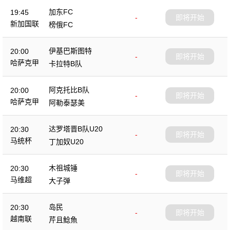
加东FC
19:45
-
即将开始
新加国联
榜俄FC
伊基巴斯图特
20:00
-
即将开始
哈萨克甲
卡拉特B队
阿克托比B队
20:00
-
即将开始
哈萨克甲
阿勒泰瑟美
达罗塔晋B队U20
20:30
-
即将开始
马统杯
丁加奴U20
木祖城锤
20:30
-
即将开始
马维超
大子弹
岛民
20:30
-
即将开始
越南联
芹且鯰魚