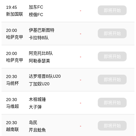
加东FC
19:45
-
即将开始
新加国联
榜俄FC
伊基巴斯图特
20:00
-
即将开始
哈萨克甲
卡拉特B队
阿克托比B队
20:00
-
即将开始
哈萨克甲
阿勒泰瑟美
达罗塔晋B队U20
20:30
-
即将开始
马统杯
丁加奴U20
木祖城锤
20:30
-
即将开始
马维超
大子弹
岛民
20:30
-
即将开始
越南联
芹且鯰魚