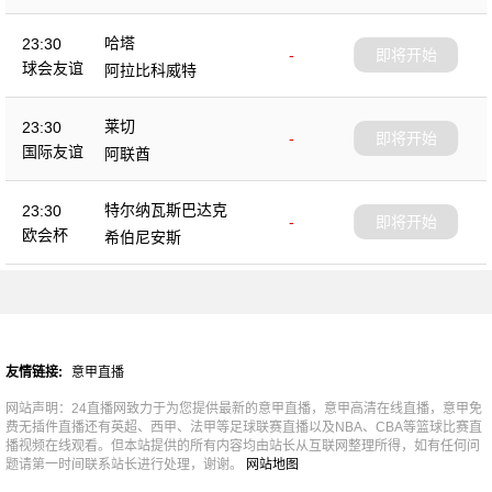
哈塔
23:30
-
即将开始
球会友谊
阿拉比科威特
莱切
23:30
-
即将开始
国际友谊
阿联酋
特尔纳瓦斯巴达克
23:30
-
即将开始
欧会杯
希伯尼安斯
友情链接:
意甲直播
网站声明：24直播网致力于为您提供最新的意甲直播，意甲高清在线直播，意甲免
费无插件直播还有英超、西甲、法甲等足球联赛直播以及NBA、CBA等篮球比赛直
播视频在线观看。但本站提供的所有内容均由站长从互联网整理所得，如有任何问
题请第一时间联系站长进行处理，谢谢。
网站地图