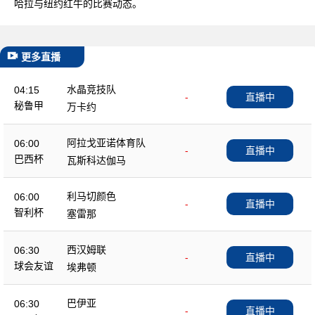
哈拉与纽约红牛的比赛动态。
更多直播
水晶竞技队
04:15
-
直播中
秘鲁甲
万卡约
阿拉戈亚诺体育队
06:00
-
直播中
巴西杯
瓦斯科达伽马
利马切颜色
06:00
-
直播中
智利杯
塞雷那
西汉姆联
06:30
-
直播中
球会友谊
埃弗顿
巴伊亚
06:30
-
直播中