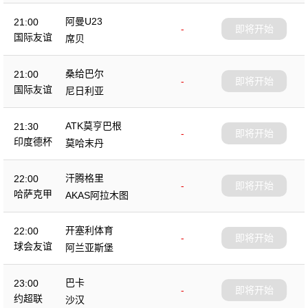
阿曼U23
21:00
-
即将开始
国际友谊
席贝
桑给巴尔
21:00
-
即将开始
国际友谊
尼日利亚
ATK莫亨巴根
21:30
-
即将开始
印度德杯
莫哈末丹
汗腾格里
22:00
-
即将开始
哈萨克甲
AKAS阿拉木图
开塞利体育
22:00
-
即将开始
球会友谊
阿兰亚斯堡
巴卡
23:00
-
即将开始
约超联
沙汉