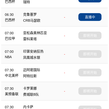
巴西杯
瑞特
克鲁塞罗
06:30
-
直播中
巴西杯
CRB马瑟欧
亚松森奥林匹亚
07:00
-
即将开始
巴拉甲
雷科莱塔
印第安纳狂热
07:00
-
即将开始
NBA
凤凰城水银
迈阿密国际
07:30
-
即将开始
中北美杯
阿特拉斯
卡罗莱娜
07:30
-
即将开始
美预备联
费城联B队
内卡萨
07:30