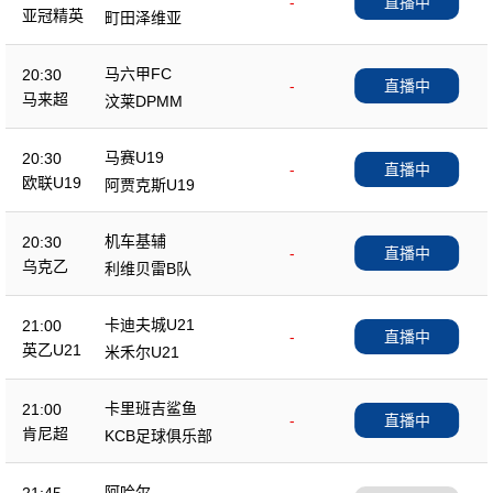
-
直播中
亚冠精英
町田泽维亚
马六甲FC
20:30
-
直播中
马来超
汶莱DPMM
马赛U19
20:30
-
直播中
欧联U19
阿贾克斯U19
机车基辅
20:30
-
直播中
乌克乙
利维贝雷B队
卡迪夫城U21
21:00
-
直播中
英乙U21
米禾尔U21
卡里班吉鲨鱼
21:00
-
直播中
肯尼超
KCB足球俱乐部
阿哈尔