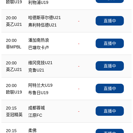
欧联U19
利物浦U19
哈德斯菲尔德U21
20:00
-
直播中
英乙U21
弗利特伍德U21
潘加南热浪
20:00
-
直播中
菲MPBL
巴塘坎卡卢
维冈竞技U21
20:00
-
直播中
英乙U21
克鲁U21
阿特兰大U19
20:00
-
直播中
欧联U19
布鲁日U19
成都蓉城
20:15
-
直播中
亚冠精英
江原FC
柔佛
20:15