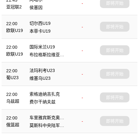
21:45
-
即将开始
亚冠联2
侯塞因
切尔西U19
22:00
-
即将开始
欧联U19
本菲卡U19
国际米兰U19
22:00
-
即将开始
欧联U19
布拉格斯拉维亚U1
9
法玛利考U23
22:00
-
即将开始
葡U23
维塞乌U23
索格迪纳吉扎克
22:00
-
即将开始
乌兹超
费尔干纳夫兹
车里雅宾斯克奥林
22:00
-
即将开始
匹克
俄篮超
莫斯科中央陆军B
队