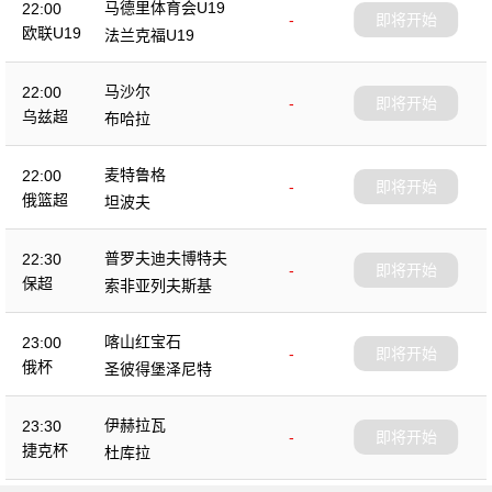
马德里体育会U19
22:00
-
即将开始
欧联U19
法兰克福U19
马沙尔
22:00
-
即将开始
乌兹超
布哈拉
麦特鲁格
22:00
-
即将开始
俄篮超
坦波夫
普罗夫迪夫博特夫
22:30
-
即将开始
保超
索非亚列夫斯基
喀山红宝石
23:00
-
即将开始
俄杯
圣彼得堡泽尼特
伊赫拉瓦
23:30
-
即将开始
捷克杯
杜库拉