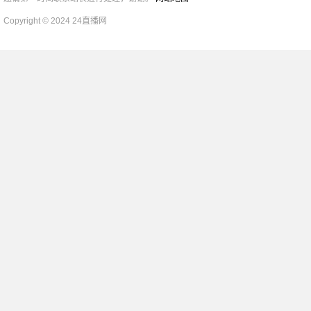
Copyright © 2024 24直播网