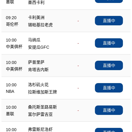
墨联
墨西卡利
卡利美洲
09:20
-
直播中
哥伦杯
锡帕基拉老虎
马纳瓜
10:00
-
直播中
中美俱杯
安提瓜GFC
萨普里萨
10:00
-
直播中
中美俱杯
肯塔吉内斯
洛杉矶火花
10:00
-
直播中
NBA
拉斯维加斯王牌
桑托斯圣路易斯
10:00
-
直播中
墨联
富尔萨雷吉亚
弗雷斯尼洛虾
10:00