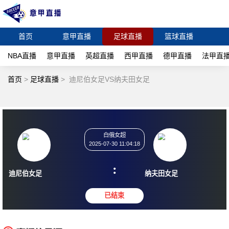
首页
意甲直播
足球直播
篮球直播
NBA直播
意甲直播
英超直播
西甲直播
德甲直播
法甲直
首页
>
足球直播
>
迪尼伯女足VS纳夫田女足
白俄女超
2025-07-30 11:04:18
:
迪尼伯女足
纳夫田女足