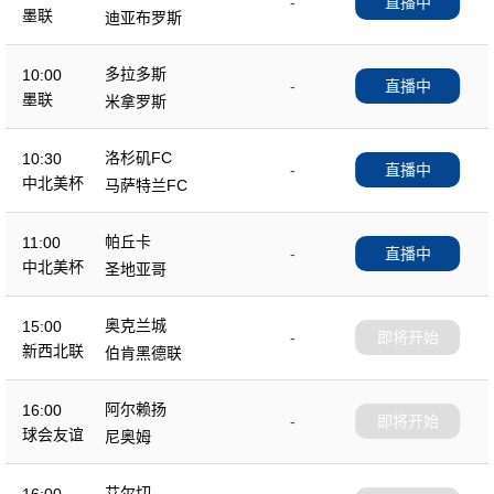
-
直播中
墨联
迪亚布罗斯
多拉多斯
10:00
-
直播中
墨联
米拿罗斯
洛杉矶FC
10:30
-
直播中
中北美杯
马萨特兰FC
帕丘卡
11:00
-
直播中
中北美杯
圣地亚哥
奥克兰城
15:00
-
即将开始
新西北联
伯肯黑德联
阿尔赖扬
16:00
-
即将开始
球会友谊
尼奥姆
艾尔切