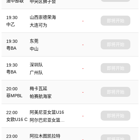
澳中部联
中央区狮子会
山西崇德荣海
19:30
-
即将开始
中乙
大连可为
东莞
19:30
-
即将开始
粤BA
中山
深圳队
19:30
-
即将开始
粤BA
广州队
梅卡瓦延
20:00
-
即将开始
菲MPBL
帕赛航海家
阿美尼亚女篮U16
22:00
-
即将开始
女欧U16 C
阿尔巴尼亚女篮U1
6
阿拉木图凯拉特
23:00
-
即将开始