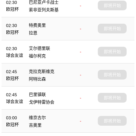
巴尼亚卢卡战士
02:30
-
即将开始
欧冠杯
索非亚列夫斯基
特费奥里
02:30
-
即将开始
欧冠杯
拉恩
艾尔德里联
02:30
-
即将开始
球会友谊
福尔柯克
克拉克斯维克
02:45
-
即将开始
欧冠杯
阿特比森
巴里镇联
02:45
-
即将开始
球会友谊
戈伊特雷协会
维京古尔
03:00
-
即将开始
欧冠杯
吉奥里