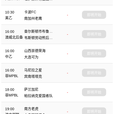
队
卡波FC
10:30
-
即将开始
美乙
南加州老鹰
查尔斯顿市布鲁斯
16:00
-
即将开始
后备队
澳威北后备
韦斯顿劳动熊后备
队
山西崇德荣海
16:00
-
即将开始
中乙
大连可为
马尼拉之星
16:00
-
即将开始
菲MPBL
宾南塔塔克
萨兰加尼
18:00
-
即将开始
菲MPBL
帕拉纳克爱国者队
南方老虎
19:00
-
即将开始