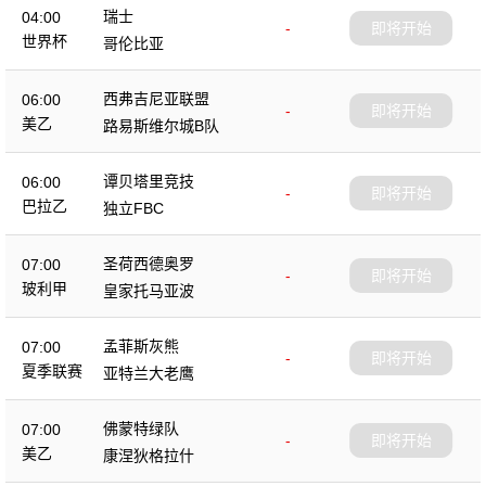
瑞士
04:00
-
即将开始
世界杯
哥伦比亚
西弗吉尼亚联盟
06:00
-
即将开始
美乙
路易斯维尔城B队
谭贝塔里竞技
06:00
-
即将开始
巴拉乙
独立FBC
圣荷西德奥罗
07:00
-
即将开始
玻利甲
皇家托马亚波
孟菲斯灰熊
07:00
-
即将开始
夏季联赛
亚特兰大老鹰
佛蒙特绿队
07:00
-
即将开始
美乙
康涅狄格拉什