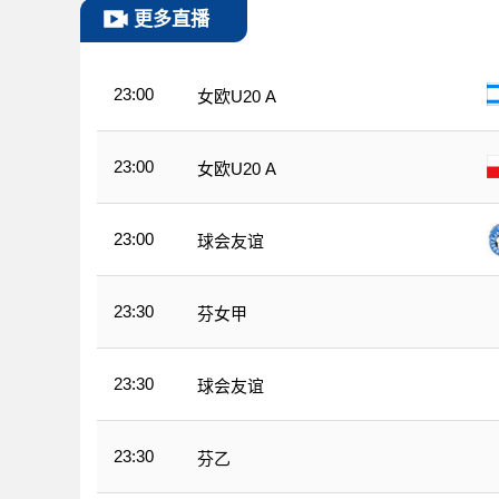
更多直播
23:00
女欧U20 A
23:00
女欧U20 A
23:00
球会友谊
23:30
芬女甲
23:30
球会友谊
23:30
芬乙