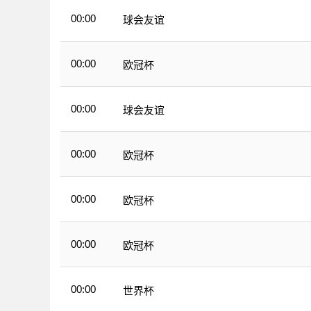
00:00
球会友谊
00:00
欧冠杯
00:00
球会友谊
00:00
欧冠杯
00:00
欧冠杯
00:00
欧冠杯
00:00
世界杯