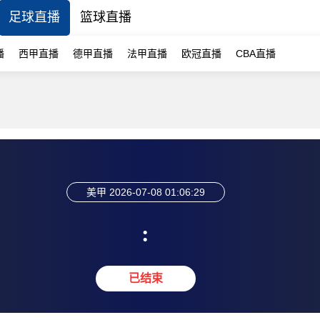
足球直播
篮球直播
播
西甲直播
德甲直播
法甲直播
欧冠直播
CBA直播
美甲
2026-07-08 01:06:29
:
已结束