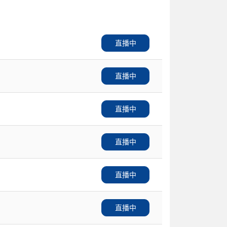
直播中
直播中
直播中
直播中
直播中
直播中