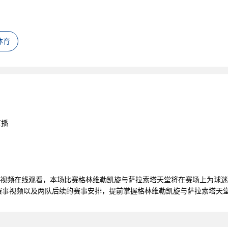
体育
直播
直播视频在线观看，本场比赛格林维勒凯旋与萨拉索塔天堂将在赛场上为球
赛事视频以及两队后续的赛事安排，提前掌握格林维勒凯旋与萨拉索塔天