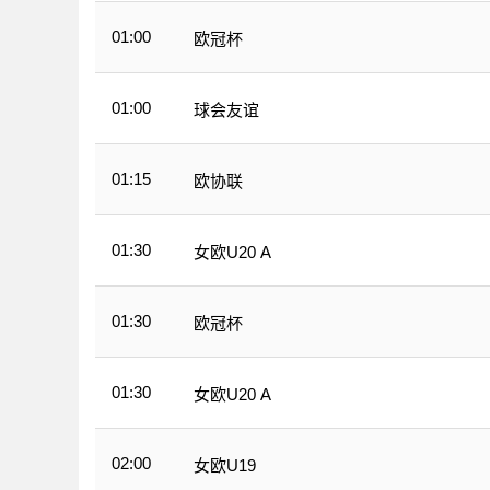
01:00
欧冠杯
01:00
球会友谊
01:15
欧协联
01:30
女欧U20 A
01:30
欧冠杯
01:30
女欧U20 A
02:00
女欧U19