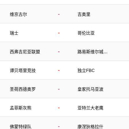
-
维京古尔
吉奥里
-
瑞士
哥伦比亚
-
西弗吉尼亚联盟
路易斯维尔城B
队
-
谭贝塔里竞技
独立FBC
-
圣荷西德奥罗
皇家托马亚波
-
孟菲斯灰熊
亚特兰大老鹰
-
佛蒙特绿队
康涅狄格拉什