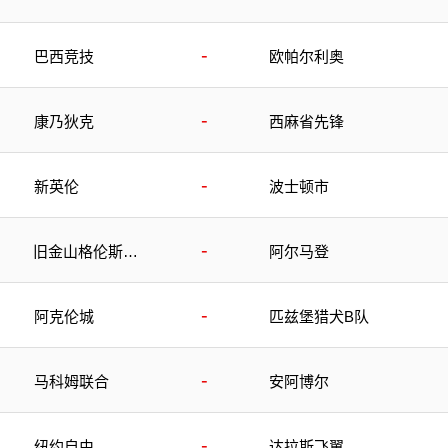
-
巴西竞技
欧帕尔利奥
-
康乃狄克
西麻省先锋
-
新英伦
波士顿市
-
旧金山格伦斯S
阿尔马登
C
-
阿克伦城
匹兹堡猎犬B队
-
马科姆联合
安阿博尔
-
纽约自由
达拉斯飞翼