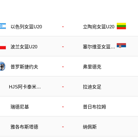
-
以色列女篮U20
立陶宛女篮U20
-
波兰女篮U20
塞尔维亚女篮U2
0
-
普罗斯捷约夫
弗里德克
-
HJS阿卡泰米阿
拉迪女足
女足
-
瑞德尼基
普日布拉姆
-
雅各布斯塔德
纳佩斯