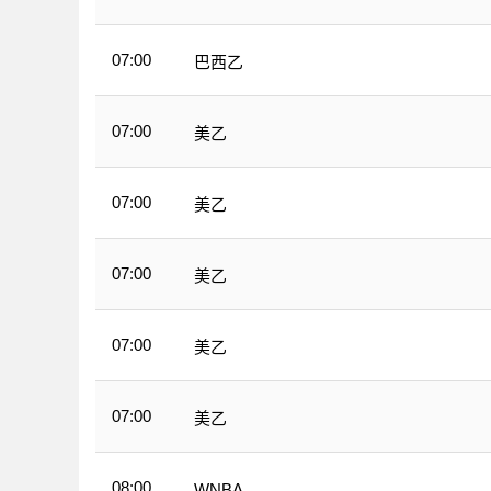
07:00
巴西乙
07:00
美乙
07:00
美乙
07:00
美乙
07:00
美乙
07:00
美乙
08:00
WNBA