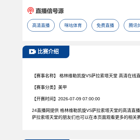
高清直播
咪咕体育
免费直播
腾讯
比赛介绍
【赛事名称】
格林维勒凯旋VS萨拉索塔天堂 高清在线
【赛事分类】
美甲
【开赛时间】
2026-07-09 07:00:00
24直播网提供 格林维勒凯旋VS萨拉索塔天堂的高清
萨拉索塔天堂的朋友们也可以在本页面观看更多的相关