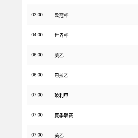
03:00
欧冠杯
04:00
世界杯
06:00
美乙
06:00
巴拉乙
07:00
玻利甲
07:00
夏季联赛
07:00
美乙