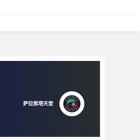
萨拉索塔天堂