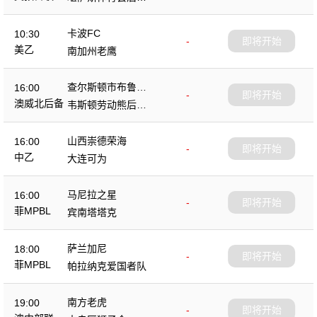
队
卡波FC
10:30
-
即将开始
美乙
南加州老鹰
查尔斯顿市布鲁斯
16:00
-
即将开始
后备队
澳威北后备
韦斯顿劳动熊后备
队
山西崇德荣海
16:00
-
即将开始
中乙
大连可为
马尼拉之星
16:00
-
即将开始
菲MPBL
宾南塔塔克
萨兰加尼
18:00
-
即将开始
菲MPBL
帕拉纳克爱国者队
南方老虎
19:00
-
即将开始