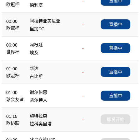
-
直播中
欧冠杯
德利塔
阿拉特亚美尼亚
00:00
-
直播中
欧冠杯
里加FC
阿根廷
00:00
-
直播中
世界杯
埃及
华达
01:00
-
直播中
欧冠杯
古比斯
谢尔伯恩
01:00
-
直播中
球会友谊
凯尔特人
施特拉森
01:15
-
即将开始
欧协联
拉科奥里塔
冰岛女篮U20