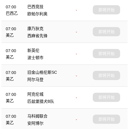
巴西竞技
07:00
-
即将开始
巴西乙
欧帕尔利奥
康乃狄克
07:00
-
即将开始
美乙
西麻省先锋
新英伦
07:00
-
即将开始
美乙
波士顿市
旧金山格伦斯SC
07:00
-
即将开始
美乙
阿尔马登
阿克伦城
07:00
-
即将开始
美乙
匹兹堡猎犬B队
马科姆联合
07:00
-
即将开始
美乙
安阿博尔