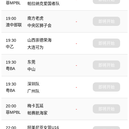
菲MPBL
帕拉纳克爱国者队
南方老虎
19:00
-
即将开始
澳中部联
中央区狮子会
山西崇德荣海
19:30
-
即将开始
中乙
大连可为
东莞
19:30
-
即将开始
粤BA
中山
深圳队
19:30
-
即将开始
粤BA
广州队
梅卡瓦延
20:00
-
即将开始
菲MPBL
帕赛航海家
阿美尼亚女篮U16
22:00