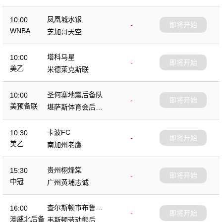
凤凰城水银
10:00
-
即将开始
WNBA
芝加哥天空
塔科马星
10:00
-
即将开始
美乙
米德莱克斯联
圣何塞地震后备队
10:00
-
即将开始
美预备联
堪萨斯体育会后备
队
卡波FC
10:30
-
即将开始
美乙
南加州老鹰
贵州栩烽棠
15:30
-
即将开始
中冠
广州黄埔志诚
查尔斯顿市布鲁斯
16:00
-
即将开始
后备队
澳威北后备
韦斯顿劳动熊后备