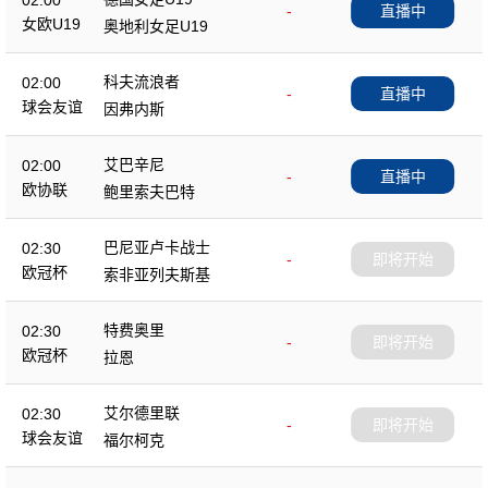
02:00
-
直播中
女欧U19
奥地利女足U19
科夫流浪者
02:00
-
直播中
球会友谊
因弗内斯
艾巴辛尼
02:00
-
直播中
欧协联
鲍里索夫巴特
巴尼亚卢卡战士
02:30
-
即将开始
欧冠杯
索非亚列夫斯基
特费奥里
02:30
-
即将开始
欧冠杯
拉恩
艾尔德里联
02:30
-
即将开始
球会友谊
福尔柯克