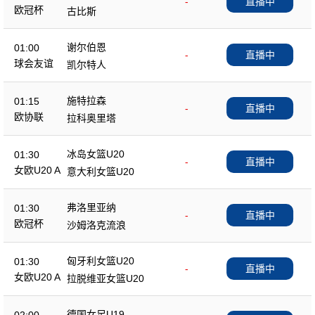
-
直播中
欧冠杯
古比斯
谢尔伯恩
01:00
-
直播中
球会友谊
凯尔特人
施特拉森
01:15
-
直播中
欧协联
拉科奥里塔
冰岛女篮U20
01:30
-
直播中
女欧U20 A
意大利女篮U20
弗洛里亚纳
01:30
-
直播中
欧冠杯
沙姆洛克流浪
匈牙利女篮U20
01:30
-
直播中
女欧U20 A
拉脱维亚女篮U20
德国女足U19