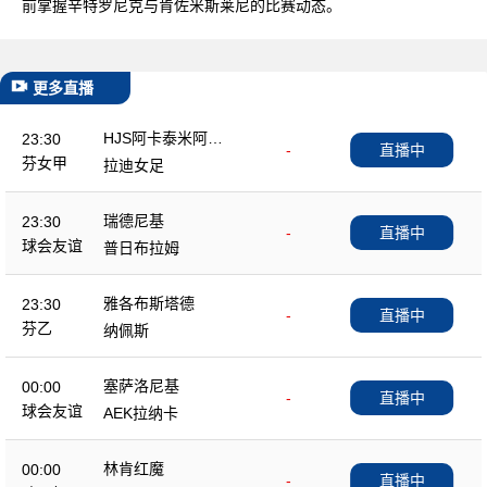
前掌握辛特罗尼克与肯佐米斯莱尼的比赛动态。
更多直播
HJS阿卡泰米阿女
23:30
-
直播中
足
芬女甲
拉迪女足
瑞德尼基
23:30
-
直播中
球会友谊
普日布拉姆
雅各布斯塔德
23:30
-
直播中
芬乙
纳佩斯
塞萨洛尼基
00:00
-
直播中
球会友谊
AEK拉纳卡
林肯红魔
00:00
-
直播中