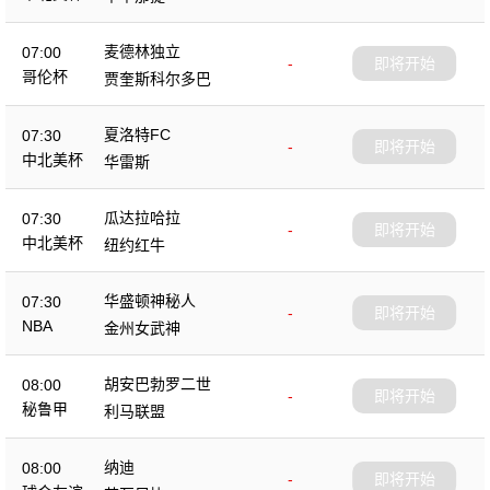
麦德林独立
07:00
-
即将开始
哥伦杯
贾奎斯科尔多巴
夏洛特FC
07:30
-
即将开始
中北美杯
华雷斯
瓜达拉哈拉
07:30
-
即将开始
中北美杯
纽约红牛
华盛顿神秘人
07:30
-
即将开始
NBA
金州女武神
胡安巴勃罗二世
08:00
-
即将开始
秘鲁甲
利马联盟
纳迪
08:00
-
即将开始