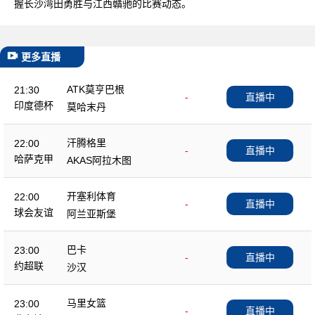
握长沙湾田勇胜与江西贛驰的比赛动态。
更多直播
ATK莫亨巴根
21:30
-
直播中
印度德杯
莫哈末丹
汗腾格里
22:00
-
直播中
哈萨克甲
AKAS阿拉木图
开塞利体育
22:00
-
直播中
球会友谊
阿兰亚斯堡
巴卡
23:00
-
直播中
约超联
沙汉
马里女篮
23:00
-
直播中