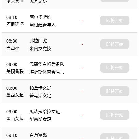
球会友谊
苏瓦足协
阿尔多斯维
08:10
-
即将开始
阿根廷杯
阿根廷青年人
弗拉门戈
08:30
-
即将开始
巴西杯
米内罗竞技
温哥华白帽后备队
09:00
-
即将开始
美预备联
堪萨斯体育会后备
队
帕丘卡女足
09:00
-
即将开始
墨西女超
普马斯女足
瓜达拉哈拉女足
09:00
-
即将开始
墨西女超
华雷斯女足
百万富翁
09:10
-
即将开始