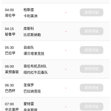
柏斯度
04:00
-
即将开始
哥伦甲
卡利美洲
库斯科
04:15
-
即将开始
秘鲁甲
比尼斯纳勒
自由队
05:30
-
即将开始
巴拉甲
谭贝塔里竞技
哥伦布机员B队
06:00
-
即将开始
美预备联
纽约红牛后备队
圣保罗
06:30
-
即将开始
巴西杯
巴拉纳竞技
蒙特雷
07:00
-
即将开始
中北美杯
辛辛那提