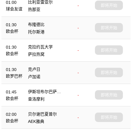
比利亚雷亚尔
01:00
-
即将开始
球会友谊
热那亚
布隆德比
01:30
-
即将开始
欧会杯
托尔斯港
克拉约瓦大学
01:30
-
即将开始
欧会杯
萨拉热窝
克卢日
01:30
-
即将开始
欧罗巴杯
卢加诺
伊斯坦布尔巴萨克
01:45
-
即将开始
塞尔
欧会杯
查洛摩利
贝尔谢巴夏普尔
02:00
-
即将开始
欧会杯
AEK雅典