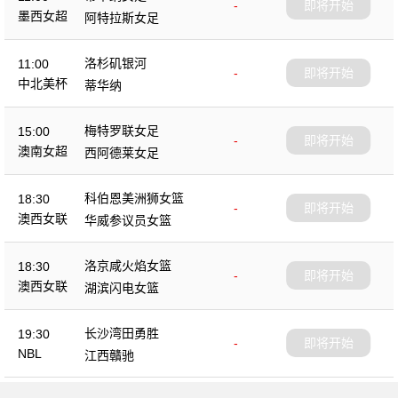
-
即将开始
墨西女超
阿特拉斯女足
洛杉矶银河
11:00
-
即将开始
中北美杯
蒂华纳
梅特罗联女足
15:00
-
即将开始
澳南女超
西阿德莱女足
科伯恩美洲狮女篮
18:30
-
即将开始
澳西女联
华威参议员女篮
洛京咸火焰女篮
18:30
-
即将开始
澳西女联
湖滨闪电女篮
长沙湾田勇胜
19:30
-
即将开始
NBL
江西贛驰