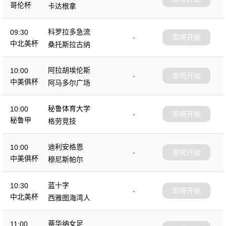
哥伦杯
卡达根拿
科罗拉多急流
09:30
-
即将开始
中北美杯
桑托斯拉古纳
阿拉胡埃伦斯
10:00
-
即将开始
中美俱杯
阿马多尔广场
秘鲁体育大学
10:00
-
即将开始
秘鲁甲
格劳竞技
迪利安格恩
10:00
-
即将开始
中美俱杯
穆尼斯帕尔
蓝十字
10:30
-
即将开始
中北美杯
西雅图海湾人
蒂华纳女足
11:00