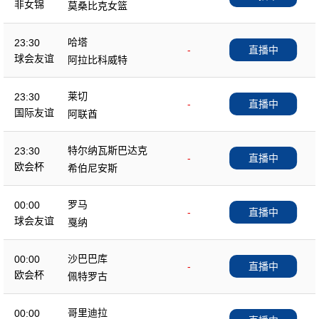
非女锦
莫桑比克女篮
哈塔
23:30
-
直播中
球会友谊
阿拉比科威特
莱切
23:30
-
直播中
国际友谊
阿联酋
特尔纳瓦斯巴达克
23:30
-
直播中
欧会杯
希伯尼安斯
罗马
00:00
-
直播中
球会友谊
戛纳
沙巴巴库
00:00
-
直播中
欧会杯
佩特罗古
哥里迪拉
00:00