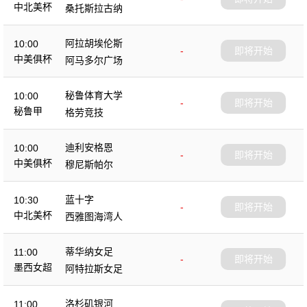
中北美杯
桑托斯拉古纳
阿拉胡埃伦斯
10:00
-
即将开始
中美俱杯
阿马多尔广场
秘鲁体育大学
10:00
-
即将开始
秘鲁甲
格劳竞技
迪利安格恩
10:00
-
即将开始
中美俱杯
穆尼斯帕尔
蓝十字
10:30
-
即将开始
中北美杯
西雅图海湾人
蒂华纳女足
11:00
-
即将开始
墨西女超
阿特拉斯女足
洛杉矶银河
11:00