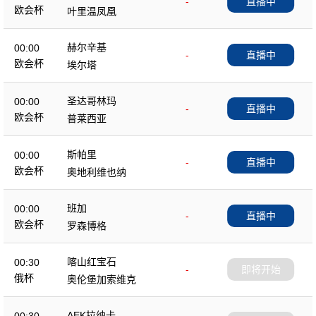
-
直播中
欧会杯
叶里温凤凰
赫尔辛基
00:00
-
直播中
欧会杯
埃尔塔
圣达哥林玛
00:00
-
直播中
欧会杯
普莱西亚
斯帕里
00:00
-
直播中
欧会杯
奥地利维也纳
班加
00:00
-
直播中
欧会杯
罗森博格
喀山红宝石
00:30
-
即将开始
俄杯
奥伦堡加索维克
AEK拉纳卡