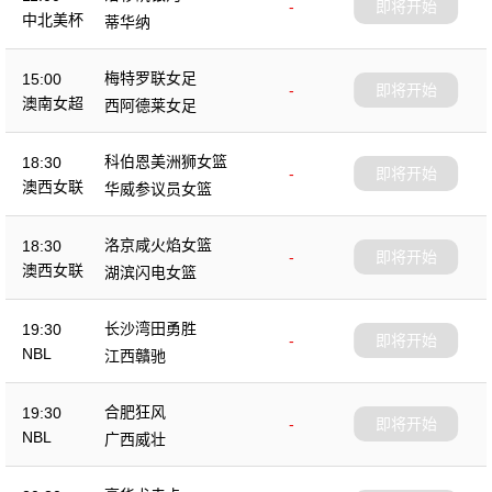
-
即将开始
中北美杯
蒂华纳
梅特罗联女足
15:00
-
即将开始
澳南女超
西阿德莱女足
科伯恩美洲狮女篮
18:30
-
即将开始
澳西女联
华威参议员女篮
洛京咸火焰女篮
18:30
-
即将开始
澳西女联
湖滨闪电女篮
长沙湾田勇胜
19:30
-
即将开始
NBL
江西贛驰
合肥狂风
19:30
-
即将开始
NBL
广西威壮