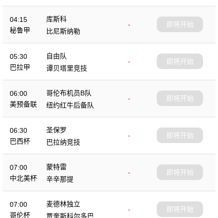
库斯科
04:15
-
即将开始
秘鲁甲
比尼斯纳勒
自由队
05:30
-
即将开始
巴拉甲
谭贝塔里竞技
哥伦布机员B队
06:00
-
即将开始
美预备联
纽约红牛后备队
圣保罗
06:30
-
即将开始
巴西杯
巴拉纳竞技
蒙特雷
07:00
-
即将开始
中北美杯
辛辛那提
麦德林独立
07:00
-
即将开始
哥伦杯
贾奎斯科尔多巴