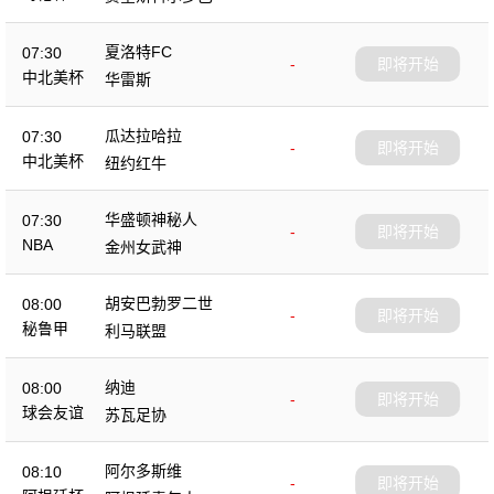
夏洛特FC
07:30
-
即将开始
中北美杯
华雷斯
瓜达拉哈拉
07:30
-
即将开始
中北美杯
纽约红牛
华盛顿神秘人
07:30
-
即将开始
NBA
金州女武神
胡安巴勃罗二世
08:00
-
即将开始
秘鲁甲
利马联盟
纳迪
08:00
-
即将开始
球会友谊
苏瓦足协
阿尔多斯维
08:10
-
即将开始