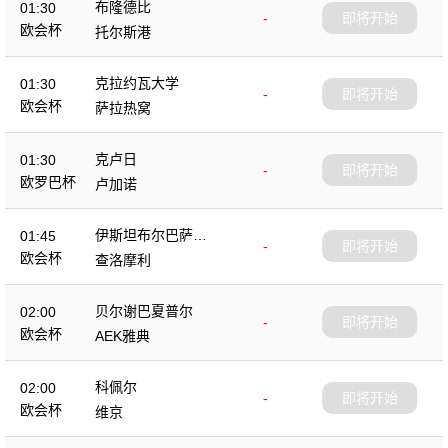
布隆德比
01:30
-
即将开始
欧会杯
托尔斯港
克拉约瓦大学
01:30
-
即将开始
欧会杯
萨拉热窝
克卢日
01:30
-
即将开始
欧罗巴杯
卢加诺
伊斯坦布尔巴萨克
01:45
-
即将开始
塞尔
欧会杯
查洛摩利
贝尔谢巴夏普尔
02:00
-
即将开始
欧会杯
AEK雅典
科佩尔
02:00
-
即将开始
欧会杯
维京