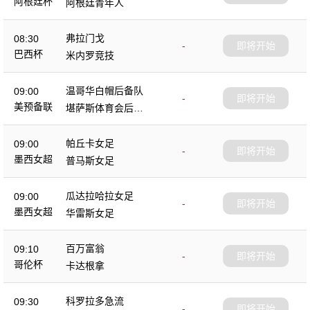
阿根廷杯
阿根廷青年人
弗拉门戈
08:30
-
即将开始
巴西杯
米内罗竞技
温哥华白帽后备队
09:00
-
即将开始
美预备联
堪萨斯体育会后备
队
帕丘卡女足
09:00
-
即将开始
墨西女超
普马斯女足
瓜达拉哈拉女足
09:00
-
即将开始
墨西女超
华雷斯女足
百万富翁
09:10
-
即将开始
哥伦杯
卡达根拿
科罗拉多急流
09:30
-
即将开始