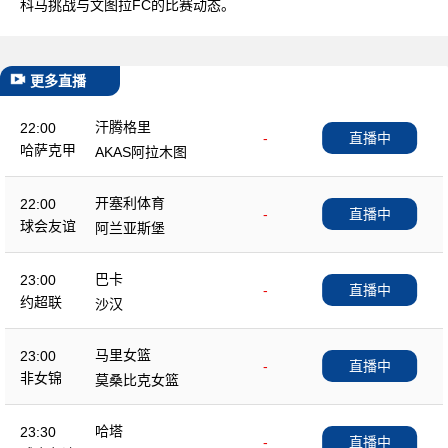
科马挑战与文图拉FC的比赛动态。
更多直播
汗腾格里
22:00
-
直播中
哈萨克甲
AKAS阿拉木图
开塞利体育
22:00
-
直播中
球会友谊
阿兰亚斯堡
巴卡
23:00
-
直播中
约超联
沙汉
马里女篮
23:00
-
直播中
非女锦
莫桑比克女篮
哈塔
23:30
-
直播中