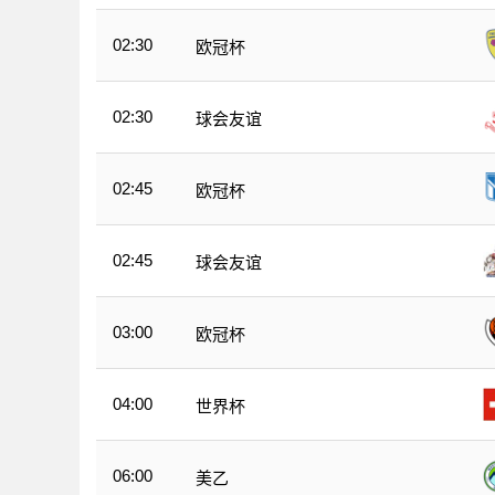
02:30
欧冠杯
02:30
球会友谊
02:45
欧冠杯
02:45
球会友谊
03:00
欧冠杯
04:00
世界杯
06:00
美乙