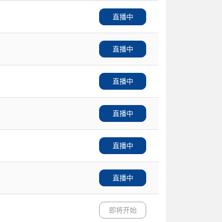
直播中
直播中
直播中
直播中
直播中
直播中
即将开始