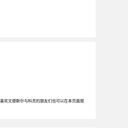
，喜欢文德斯尔与科灵的朋友们也可以在本页面观