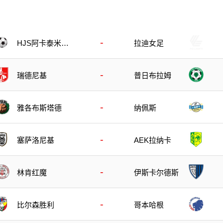
-
HJS阿卡泰米阿
拉迪女足
女足
-
瑞德尼基
普日布拉姆
-
雅各布斯塔德
纳佩斯
-
塞萨洛尼基
AEK拉纳卡
-
林肯红魔
伊斯卡尔德斯
-
比尔森胜利
哥本哈根