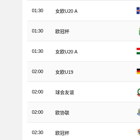
01:30
女欧U20 A
01:30
欧冠杯
01:30
女欧U20 A
02:00
女欧U19
02:00
球会友谊
02:00
欧协联
02:30
欧冠杯