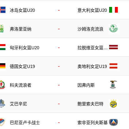
-
冰岛女篮U20
意大利女篮U20
-
弗洛里亚纳
沙姆洛克流浪
-
匈牙利女篮U20
拉脱维亚女篮U2
0
-
德国女足U19
奥地利女足U19
-
科夫流浪者
因弗内斯
-
艾巴辛尼
鲍里索夫巴特
-
巴尼亚卢卡战士
索非亚列夫斯基