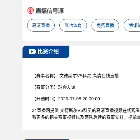
高清直播
咪咕体育
免费直播
腾讯
比赛介绍
【赛事名称】
文德斯尔VS科灵 高清在线直播
【赛事分类】
球会友谊
【开赛时间】
2026-07-08 20:00:00
24直播网提供 文德斯尔VS科灵的高清直播视频在线
看更多的相关赛事视频以及两队后续的赛事安排，提前