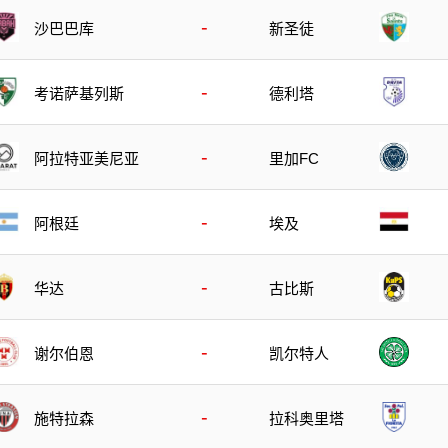
-
沙巴巴库
新圣徒
-
考诺萨基列斯
德利塔
-
阿拉特亚美尼亚
里加FC
-
阿根廷
埃及
-
华达
古比斯
-
谢尔伯恩
凯尔特人
-
施特拉森
拉科奥里塔