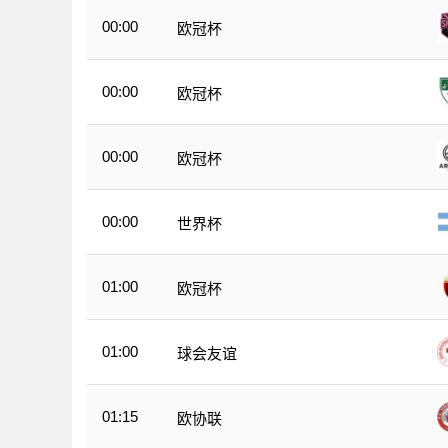
00:00
欧冠杯
00:00
欧冠杯
00:00
欧冠杯
00:00
世界杯
01:00
欧冠杯
01:00
球会友谊
01:15
欧协联