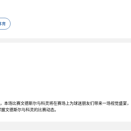
体育
观看，本场比赛文德斯尔与科灵将在赛场上为球迷朋友们带来一场视觉盛宴
掌握文德斯尔与科灵的比赛动态。