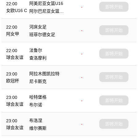
阿美尼亚女篮U16
22:00
-
即将开始
女欧U16 C
阿尔巴尼亚女篮U1
6
河床女足
22:00
-
即将开始
阿女甲
班菲尔德女足
法鲁尔
22:00
-
即将开始
球会友谊
查洛摩利
阿拉木图凯拉特
23:00
-
即将开始
欧冠杯
尼卡斯克
哈特堡格
23:00
-
即将开始
球会友谊
布尔诺
布洛涅
23:00
-
即将开始
球会友谊
维尔赛斯