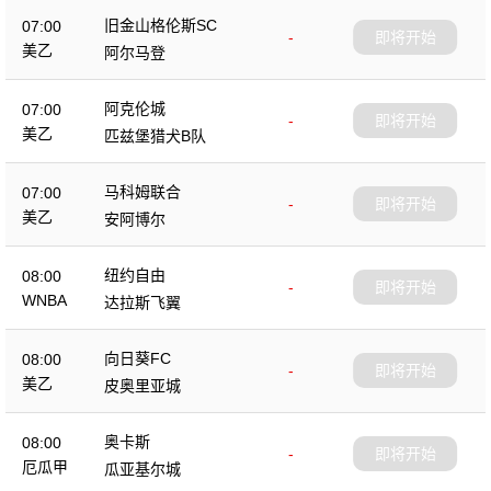
旧金山格伦斯SC
07:00
-
即将开始
美乙
阿尔马登
阿克伦城
07:00
-
即将开始
美乙
匹兹堡猎犬B队
马科姆联合
07:00
-
即将开始
美乙
安阿博尔
纽约自由
08:00
-
即将开始
WNBA
达拉斯飞翼
向日葵FC
08:00
-
即将开始
美乙
皮奥里亚城
奥卡斯
08:00
-
即将开始
厄瓜甲
瓜亚基尔城