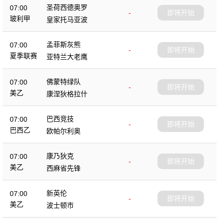
圣荷西德奥罗
07:00
-
即将开始
玻利甲
皇家托马亚波
孟菲斯灰熊
07:00
-
即将开始
夏季联赛
亚特兰大老鹰
佛蒙特绿队
07:00
-
即将开始
美乙
康涅狄格拉什
巴西竞技
07:00
-
即将开始
巴西乙
欧帕尔利奥
康乃狄克
07:00
-
即将开始
美乙
西麻省先锋
新英伦
07:00
-
即将开始
美乙
波士顿市