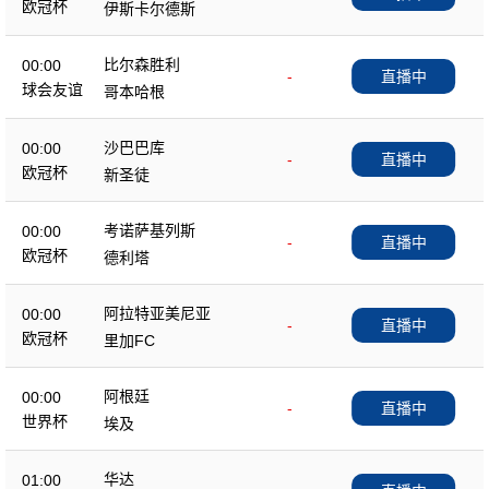
欧冠杯
伊斯卡尔德斯
比尔森胜利
00:00
-
直播中
球会友谊
哥本哈根
沙巴巴库
00:00
-
直播中
欧冠杯
新圣徒
考诺萨基列斯
00:00
-
直播中
欧冠杯
德利塔
阿拉特亚美尼亚
00:00
-
直播中
欧冠杯
里加FC
阿根廷
00:00
-
直播中
世界杯
埃及
华达
01:00