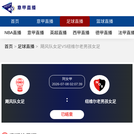
首页
意甲直播
足球直播
篮球直播
NBA直播
意甲直播
英超直播
西甲直播
德甲直播
法甲直
首页
>
足球直播
>
飓风队女足VS纽维尔老男孩女足
阿女甲
2026-07-08 02:07:39
:
飓风队女足
纽维尔老男孩