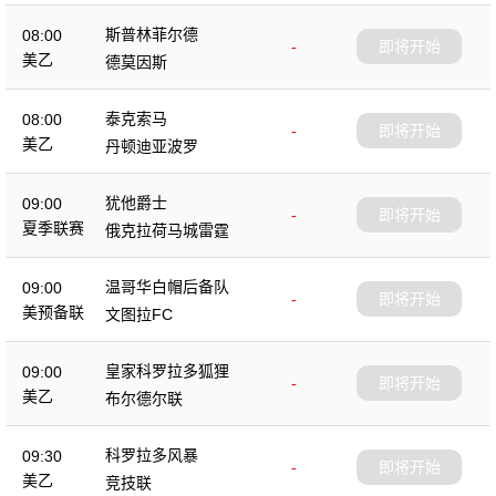
斯普林菲尔德
08:00
-
即将开始
美乙
德莫因斯
泰克索马
08:00
-
即将开始
美乙
丹顿迪亚波罗
犹他爵士
09:00
-
即将开始
夏季联赛
俄克拉荷马城雷霆
温哥华白帽后备队
09:00
-
即将开始
美预备联
文图拉FC
皇家科罗拉多狐狸
09:00
-
即将开始
美乙
布尔德尔联
科罗拉多风暴
09:30
-
即将开始
美乙
竞技联