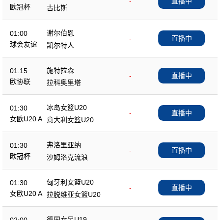
-
直播中
欧冠杯
古比斯
谢尔伯恩
01:00
-
直播中
球会友谊
凯尔特人
施特拉森
01:15
-
直播中
欧协联
拉科奥里塔
冰岛女篮U20
01:30
-
直播中
女欧U20 A
意大利女篮U20
弗洛里亚纳
01:30
-
直播中
欧冠杯
沙姆洛克流浪
匈牙利女篮U20
01:30
-
直播中
女欧U20 A
拉脱维亚女篮U20
德国女足U19