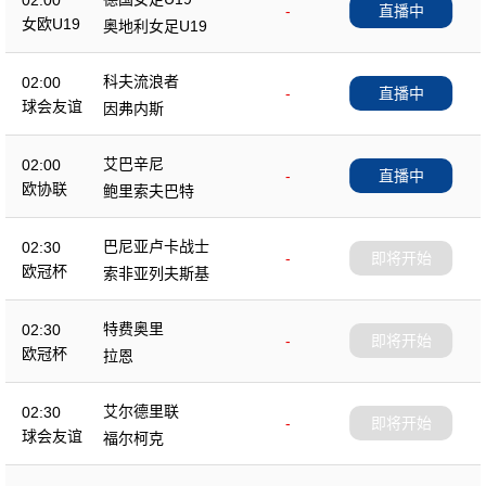
02:00
-
直播中
女欧U19
奥地利女足U19
科夫流浪者
02:00
-
直播中
球会友谊
因弗内斯
艾巴辛尼
02:00
-
直播中
欧协联
鲍里索夫巴特
巴尼亚卢卡战士
02:30
-
即将开始
欧冠杯
索非亚列夫斯基
特费奥里
02:30
-
即将开始
欧冠杯
拉恩
艾尔德里联
02:30
-
即将开始
球会友谊
福尔柯克