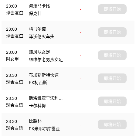
海法马卡比
23:00
-
即将开始
球会友谊
保克什
科马尔诺
23:00
-
即将开始
球会友谊
泽沃伦火车头
飓风队女足
23:00
-
即将开始
阿女甲
纽维尔老男孩女足
布加勒斯特快速
23:30
-
即将开始
球会友谊
FK柯西斯
斯洛维亚宁沃利博
23:30
-
即将开始
茨
球会友谊
卡尔科努
比路朴
23:30
-
即将开始
球会友谊
FK米耶尔库雷亚丘
克