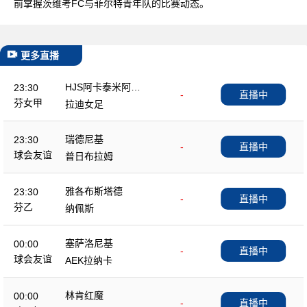
前掌握茨维考FC与菲尔特青年队的比赛动态。
更多直播
HJS阿卡泰米阿女
23:30
-
直播中
足
芬女甲
拉迪女足
瑞德尼基
23:30
-
直播中
球会友谊
普日布拉姆
雅各布斯塔德
23:30
-
直播中
芬乙
纳佩斯
塞萨洛尼基
00:00
-
直播中
球会友谊
AEK拉纳卡
林肯红魔
00:00
-
直播中