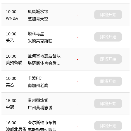
凤凰城水银
10:00
-
即将开始
WNBA
芝加哥天空
塔科马星
10:00
-
即将开始
美乙
米德莱克斯联
圣何塞地震后备队
10:00
-
即将开始
美预备联
堪萨斯体育会后备
队
卡波FC
10:30
-
即将开始
美乙
南加州老鹰
贵州栩烽棠
15:30
-
即将开始
中冠
广州黄埔志诚
查尔斯顿市布鲁斯
16:00
-
即将开始
后备队
澳威北后备
韦斯顿劳动熊后备