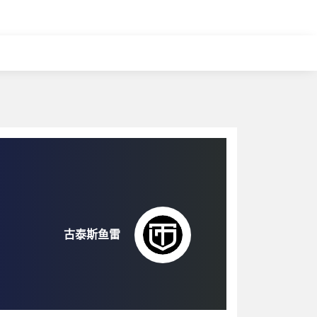
古泰斯鱼雷