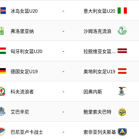
-
冰岛女篮U20
意大利女篮U20
-
弗洛里亚纳
沙姆洛克流浪
-
匈牙利女篮U20
拉脱维亚女篮U2
0
-
德国女足U19
奥地利女足U19
-
科夫流浪者
因弗内斯
-
艾巴辛尼
鲍里索夫巴特
-
巴尼亚卢卡战士
索非亚列夫斯基