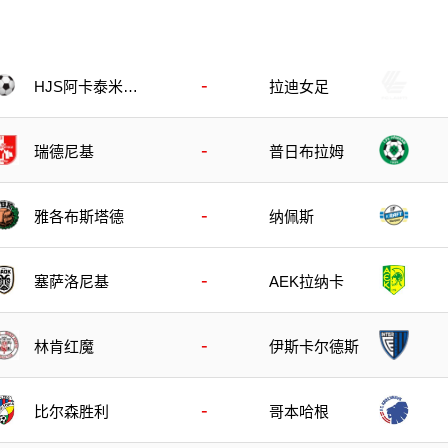
-
HJS阿卡泰米阿
拉迪女足
女足
-
瑞德尼基
普日布拉姆
-
雅各布斯塔德
纳佩斯
-
塞萨洛尼基
AEK拉纳卡
-
林肯红魔
伊斯卡尔德斯
-
比尔森胜利
哥本哈根