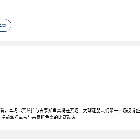
体育
线观看，本场比赛兹拉与古泰斯鱼雷将在赛场上为球迷朋友们带来一场视觉
，提前掌握兹拉与古泰斯鱼雷的比赛动态。