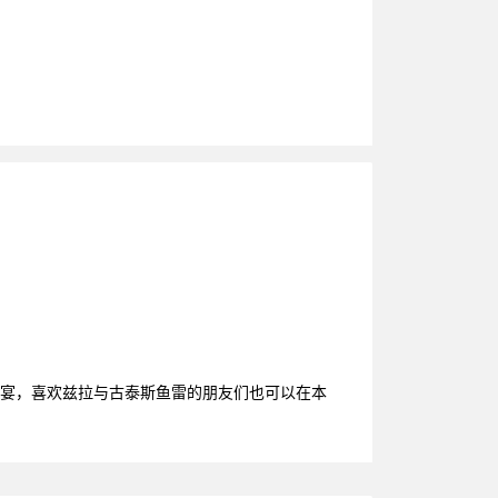
盛宴，喜欢兹拉与古泰斯鱼雷的朋友们也可以在本