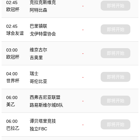
克拉克斯维克
02:45
-
即将开始
欧冠杯
阿特比森
巴里镇联
02:45
-
即将开始
球会友谊
戈伊特雷协会
维京古尔
03:00
-
即将开始
欧冠杯
吉奥里
瑞士
04:00
-
即将开始
世界杯
哥伦比亚
西弗吉尼亚联盟
06:00
-
即将开始
美乙
路易斯维尔城B队
谭贝塔里竞技
06:00
-
即将开始
巴拉乙
独立FBC