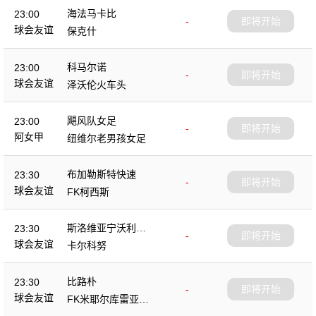
海法马卡比
23:00
-
即将开始
球会友谊
保克什
科马尔诺
23:00
-
即将开始
球会友谊
泽沃伦火车头
飓风队女足
23:00
-
即将开始
阿女甲
纽维尔老男孩女足
布加勒斯特快速
23:30
-
即将开始
球会友谊
FK柯西斯
斯洛维亚宁沃利博
23:30
-
即将开始
茨
球会友谊
卡尔科努
比路朴
23:30
-
即将开始
球会友谊
FK米耶尔库雷亚丘
克