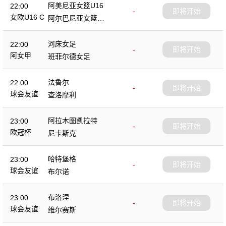
阿美尼亚女篮U16
22:00
-
即将开始
女欧U16 C
阿尔巴尼亚女篮U1
6
河床女足
22:00
-
即将开始
阿女甲
班菲尔德女足
法鲁尔
22:00
-
即将开始
球会友谊
查洛摩利
阿拉木图凯拉特
23:00
-
即将开始
欧冠杯
尼卡斯克
哈特堡格
23:00
-
即将开始
球会友谊
布尔诺
布洛涅
23:00
-
即将开始
球会友谊
维尔赛斯