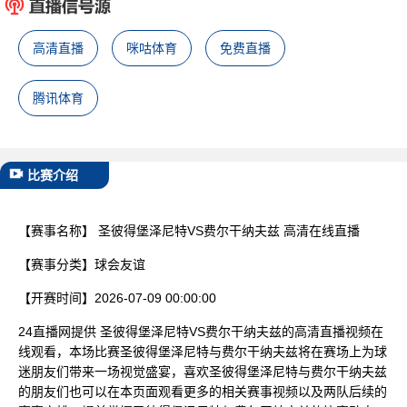
已结束
高清直播
咪咕体育
免费直播
腾讯体育
比赛介绍
【赛事名称】
圣彼得堡泽尼特VS费尔干纳夫兹 高清在线直播
【赛事分类】
球会友谊
【开赛时间】
2026-07-09 00:00:00
24直播网提供 圣彼得堡泽尼特VS费尔干纳夫兹的高清直播视频在
线观看，本场比赛圣彼得堡泽尼特与费尔干纳夫兹将在赛场上为球
迷朋友们带来一场视觉盛宴，喜欢圣彼得堡泽尼特与费尔干纳夫兹
的朋友们也可以在本页面观看更多的相关赛事视频以及两队后续的