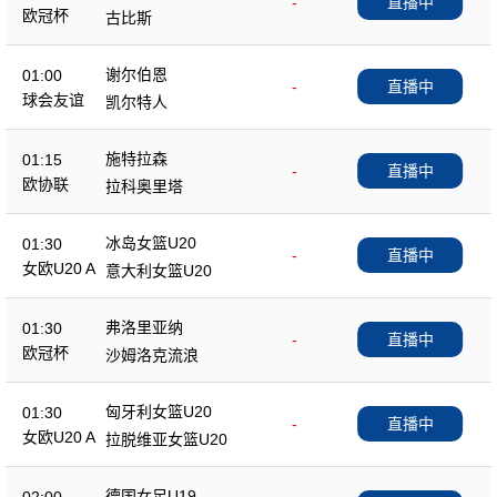
-
直播中
欧冠杯
古比斯
谢尔伯恩
01:00
-
直播中
球会友谊
凯尔特人
施特拉森
01:15
-
直播中
欧协联
拉科奥里塔
冰岛女篮U20
01:30
-
直播中
女欧U20 A
意大利女篮U20
弗洛里亚纳
01:30
-
直播中
欧冠杯
沙姆洛克流浪
匈牙利女篮U20
01:30
-
直播中
女欧U20 A
拉脱维亚女篮U20
德国女足U19