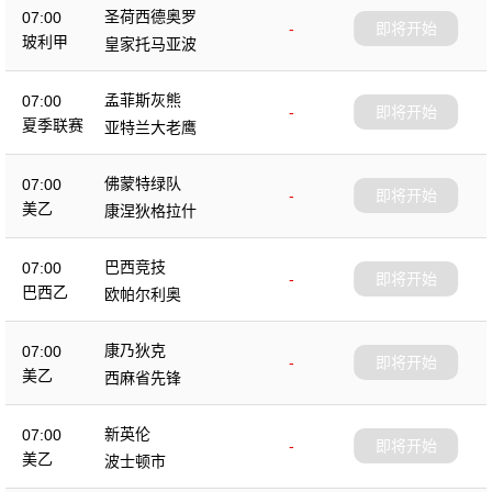
圣荷西德奥罗
07:00
-
即将开始
玻利甲
皇家托马亚波
孟菲斯灰熊
07:00
-
即将开始
夏季联赛
亚特兰大老鹰
佛蒙特绿队
07:00
-
即将开始
美乙
康涅狄格拉什
巴西竞技
07:00
-
即将开始
巴西乙
欧帕尔利奥
康乃狄克
07:00
-
即将开始
美乙
西麻省先锋
新英伦
07:00
-
即将开始
美乙
波士顿市