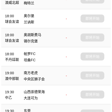
澳威北超
梅特兰
奥尔堡
18:00
-
即将开始
球会友谊
兰讷斯
奥胡斯费马
18:00
-
即将开始
球会友谊
锡尔克堡
帕罗FC
18:00
-
即将开始
不丹廷联
坦桑FC
南方老虎
19:00
-
即将开始
澳中部联
中央区狮子会
山西崇德荣海
19:30
-
即将开始
中乙
大连可为
东莞
19:30