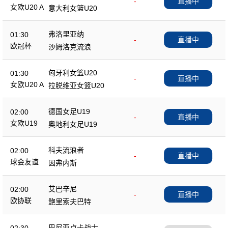
-
直播中
女欧U20 A
意大利女篮U20
弗洛里亚纳
01:30
-
直播中
欧冠杯
沙姆洛克流浪
匈牙利女篮U20
01:30
-
直播中
女欧U20 A
拉脱维亚女篮U20
德国女足U19
02:00
-
直播中
女欧U19
奥地利女足U19
科夫流浪者
02:00
-
直播中
球会友谊
因弗内斯
艾巴辛尼
02:00
-
直播中
欧协联
鲍里索夫巴特
巴尼亚卢卡战士