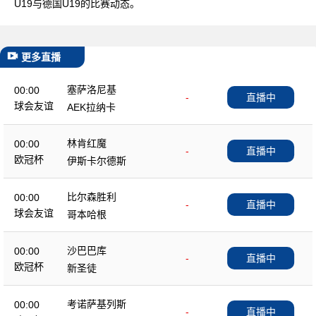
U19与德国U19的比赛动态。
更多直播
塞萨洛尼基
00:00
-
直播中
球会友谊
AEK拉纳卡
林肯红魔
00:00
-
直播中
欧冠杯
伊斯卡尔德斯
比尔森胜利
00:00
-
直播中
球会友谊
哥本哈根
沙巴巴库
00:00
-
直播中
欧冠杯
新圣徒
考诺萨基列斯
00:00
-
直播中