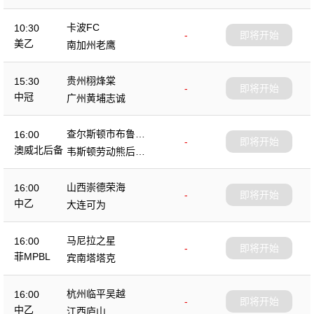
队
卡波FC
10:30
-
即将开始
美乙
南加州老鹰
贵州栩烽棠
15:30
-
即将开始
中冠
广州黄埔志诚
查尔斯顿市布鲁斯
16:00
-
即将开始
后备队
澳威北后备
韦斯顿劳动熊后备
队
山西崇德荣海
16:00
-
即将开始
中乙
大连可为
马尼拉之星
16:00
-
即将开始
菲MPBL
宾南塔塔克
杭州临平吴越
16:00
-
即将开始
中乙
江西庐山