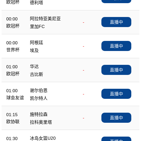
欧冠杯
德利塔
阿拉特亚美尼亚
00:00
-
直播中
欧冠杯
里加FC
阿根廷
00:00
-
直播中
世界杯
埃及
华达
01:00
-
直播中
欧冠杯
古比斯
谢尔伯恩
01:00
-
直播中
球会友谊
凯尔特人
施特拉森
01:15
-
直播中
欧协联
拉科奥里塔
冰岛女篮U20
01:30