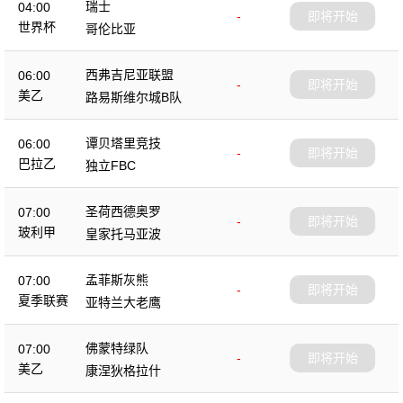
瑞士
04:00
-
即将开始
世界杯
哥伦比亚
西弗吉尼亚联盟
06:00
-
即将开始
美乙
路易斯维尔城B队
谭贝塔里竞技
06:00
-
即将开始
巴拉乙
独立FBC
圣荷西德奥罗
07:00
-
即将开始
玻利甲
皇家托马亚波
孟菲斯灰熊
07:00
-
即将开始
夏季联赛
亚特兰大老鹰
佛蒙特绿队
07:00
-
即将开始
美乙
康涅狄格拉什