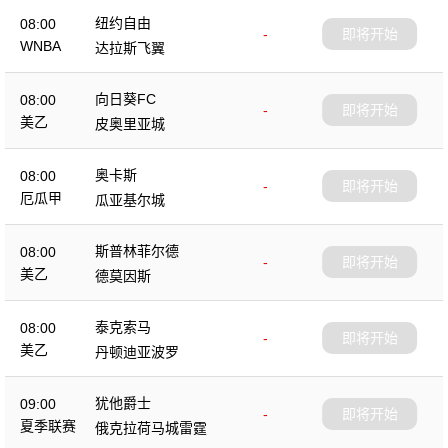
纽约自由
08:00
-
即将开始
WNBA
达拉斯飞翼
向日葵FC
08:00
-
即将开始
美乙
皮奥里亚城
奥卡斯
08:00
-
即将开始
厄瓜甲
瓜亚基尔城
斯普林菲尔德
08:00
-
即将开始
美乙
德莫因斯
泰克索马
08:00
-
即将开始
美乙
丹顿迪亚波罗
犹他爵士
09:00
-
即将开始
夏季联赛
俄克拉荷马城雷霆