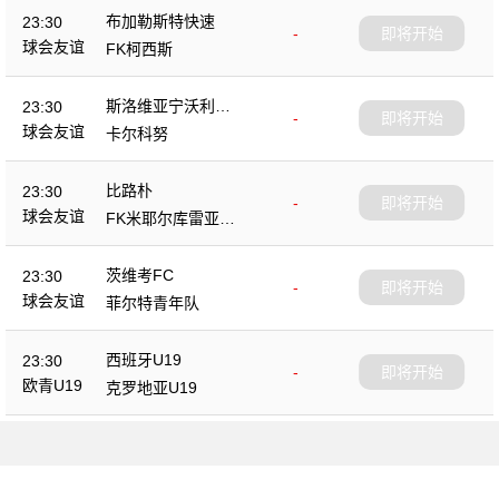
布加勒斯特快速
23:30
-
即将开始
球会友谊
FK柯西斯
斯洛维亚宁沃利博
23:30
-
即将开始
茨
球会友谊
卡尔科努
比路朴
23:30
-
即将开始
球会友谊
FK米耶尔库雷亚丘
克
茨维考FC
23:30
-
即将开始
球会友谊
菲尔特青年队
西班牙U19
23:30
-
即将开始
欧青U19
克罗地亚U19