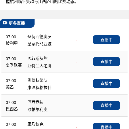
握杭州临平吴越与江西庐山的比赛动态。
更多直播
圣荷西德奥罗
07:00
-
直播中
玻利甲
皇家托马亚波
孟菲斯灰熊
07:00
-
直播中
夏季联赛
亚特兰大老鹰
佛蒙特绿队
07:00
-
直播中
美乙
康涅狄格拉什
巴西竞技
07:00
-
直播中
巴西乙
欧帕尔利奥
康乃狄克
07:00
-
直播中