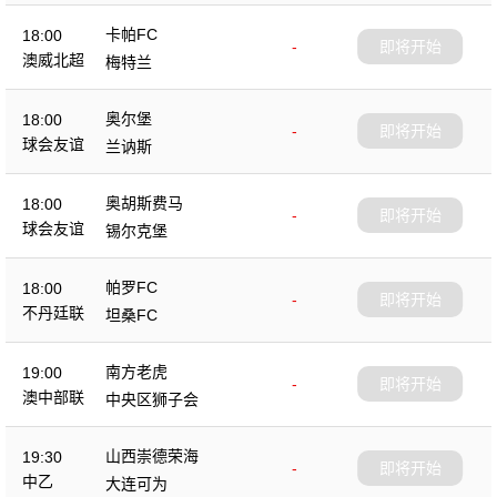
卡帕FC
18:00
-
即将开始
澳威北超
梅特兰
奥尔堡
18:00
-
即将开始
球会友谊
兰讷斯
奥胡斯费马
18:00
-
即将开始
球会友谊
锡尔克堡
帕罗FC
18:00
-
即将开始
不丹廷联
坦桑FC
南方老虎
19:00
-
即将开始
澳中部联
中央区狮子会
山西崇德荣海
19:30
-
即将开始
中乙
大连可为