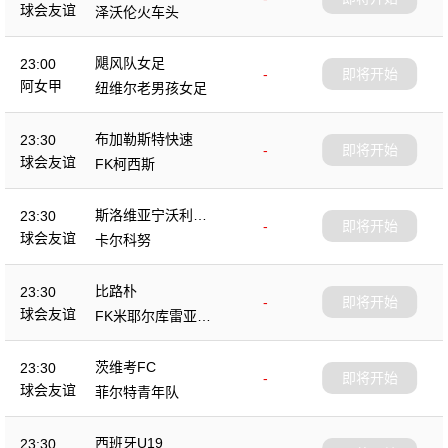
球会友谊
泽沃伦火车头
飓风队女足
23:00
-
即将开始
阿女甲
纽维尔老男孩女足
布加勒斯特快速
23:30
-
即将开始
球会友谊
FK柯西斯
斯洛维亚宁沃利博
23:30
-
即将开始
茨
球会友谊
卡尔科努
比路朴
23:30
-
即将开始
球会友谊
FK米耶尔库雷亚丘
克
茨维考FC
23:30
-
即将开始
球会友谊
菲尔特青年队
西班牙U19
23:30