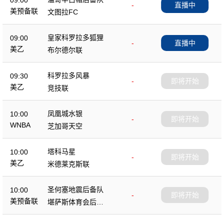
09:00
-
直播中
美预备联
文图拉FC
皇家科罗拉多狐狸
09:00
-
直播中
美乙
布尔德尔联
科罗拉多风暴
09:30
-
即将开始
美乙
竞技联
凤凰城水银
10:00
-
即将开始
WNBA
芝加哥天空
塔科马星
10:00
-
即将开始
美乙
米德莱克斯联
圣何塞地震后备队
10:00
-
即将开始
美预备联
堪萨斯体育会后备
队