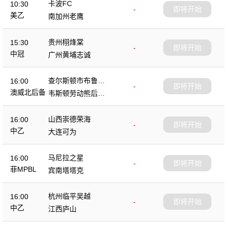
卡波FC
10:30
-
即将开始
美乙
南加州老鹰
贵州栩烽棠
15:30
-
即将开始
中冠
广州黄埔志诚
查尔斯顿市布鲁斯
16:00
-
即将开始
后备队
澳威北后备
韦斯顿劳动熊后备
队
山西崇德荣海
16:00
-
即将开始
中乙
大连可为
马尼拉之星
16:00
-
即将开始
菲MPBL
宾南塔塔克
杭州临平吴越
16:00
-
即将开始
中乙
江西庐山