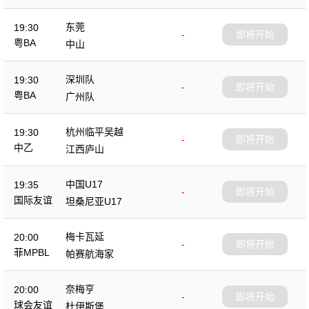
东莞
19:30
-
即将开始
粤BA
中山
深圳队
19:30
-
即将开始
粤BA
广州队
杭州临平吴越
19:30
-
即将开始
中乙
江西庐山
中国U17
19:35
-
即将开始
国际友谊
坦桑尼亚U17
梅卡瓦延
20:00
-
即将开始
菲MPBL
帕赛航海家
奈梅亨
20:00
-
即将开始
球会友谊
杜伊斯堡